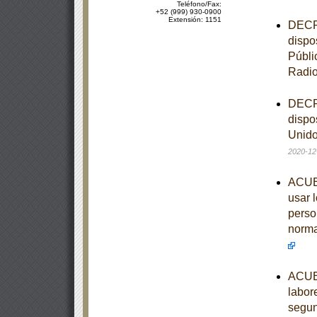
Teléfono/Fax:
+52 (999) 930-0900
Extensión: 1151
DECRE
dispo
Públi
Radi
DECRE
dispo
Unido
2020-12
ACUER
usar 
perso
norma
ACUER
labor
segun