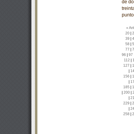
de dos
treint
punto
« Ant
20
|
39
|
58
|
77
|
96
|
97
112
|
127
|
|
1
156
|
|
1
185
|
|
200
|
|
2
229
|
|
2
258
|