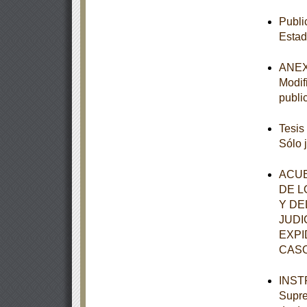
Publi
Estad
ANEXO
Modif
publi
Tesis
Sólo 
ACUE
DE L
Y DE
JUDI
EXPI
CASO
INSTR
Supre