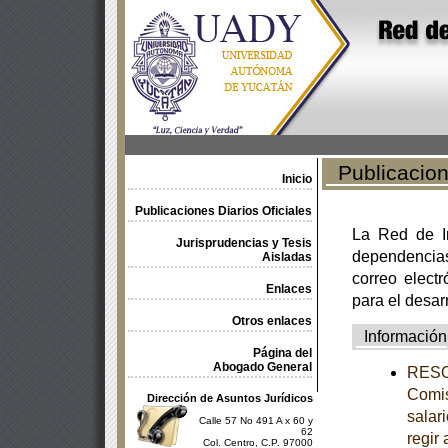
Publicacione
Inicio
Publicaciones Diarios Oficiales
La Red de In
Jurisprudencias y Tesis
dependencia
Aisladas
correo electr
Enlaces
para el desar
Otros enlaces
Información
Página del
Abogado General
RESOL
Comis
Dirección de Asuntos Jurídicos
salar
Calle 57 No 491 A x 60 y
62
regir 
Col. Centro, C.P. 97000