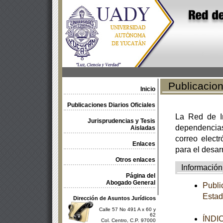
Publicacione
Inicio
Publicaciones Diarios Oficiales
La Red de In
Jurisprudencias y Tesis
dependencia
Aisladas
correo electr
Enlaces
para el desar
Otros enlaces
Información
Página del
Abogado General
Publi
Estad
Dirección de Asuntos Jurídicos
Calle 57 No 491 A x 60 y
62
ÍNDI
Col. Centro, C.P. 97000