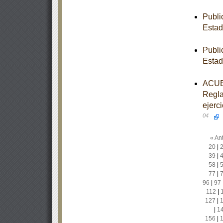
Publi
Estad
Publi
Estad
ACUER
Regla
ejerc
04
« Ant
20
|
39
|
58
|
77
|
96
|
97
112
|
127
|
|
1
156
|