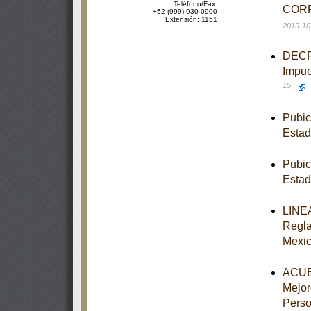
Teléfono/Fax:
CORR
+52 (999) 930-0900
Extensión: 1151
2019-10
DECRE
Impue
15
Pubic
Estad
Pubic
Estad
LINEA
Regla
Mexi
ACUER
Mejor
Perso