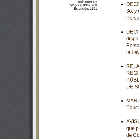
Teléfono/Fax:
DECRE
+52 (999) 930-0900
Extensión: 1151
3o. y 
Perso
DECRE
dispo
Perso
la Le
RELA
REGI
PÚBL
DE S
MANUA
Educa
AVISO
que p
de Co