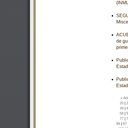
(INM
SEGUN
Misce
ACUER
de gua
prime
Publi
Estad
Publi
Estad
« Ant
20
|
39
|
58
|
77
|
96
|
97