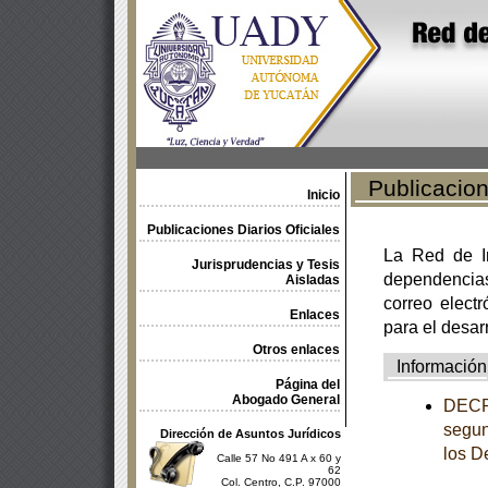
Publicacione
Inicio
Publicaciones Diarios Oficiales
La Red de In
Jurisprudencias y Tesis
dependencia
Aisladas
correo electr
Enlaces
para el desar
Otros enlaces
Información
Página del
Abogado General
DECRE
segun
Dirección de Asuntos Jurídicos
los D
Calle 57 No 491 A x 60 y
62
Col. Centro, C.P. 97000