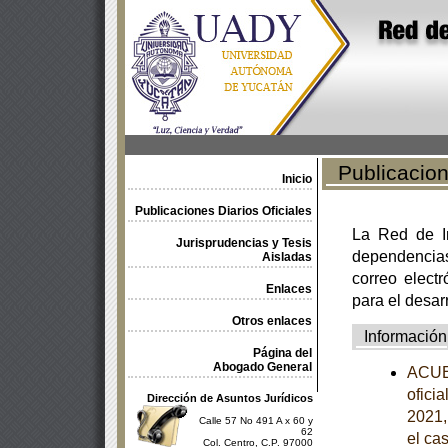
Publicacione
Inicio
Publicaciones Diarios Oficiales
La Red de In
Jurisprudencias y Tesis
dependencia
Aisladas
correo electr
Enlaces
para el desar
Otros enlaces
Información
Página del
Abogado General
ACUER
ofici
Dirección de Asuntos Jurídicos
2021,
Calle 57 No 491 A x 60 y
62
el ca
Col. Centro, C.P. 97000