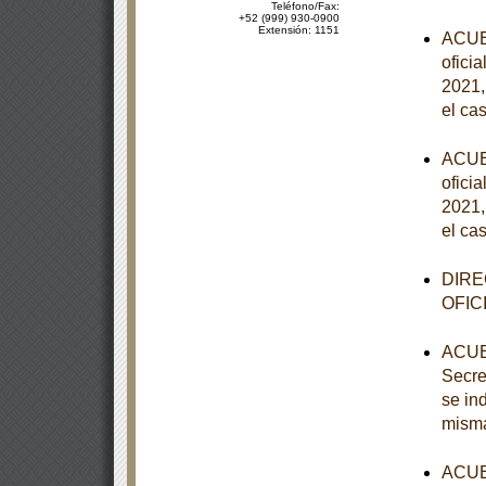
Teléfono/Fax:
+52 (999) 930-0900
Extensión: 1151
ACUER
ofici
2021,
el ca
ACUER
ofici
2021,
el ca
DIRE
OFIC
ACUER
Secre
se in
mism
ACUER