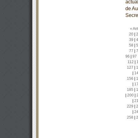
actua
de Au
Secre
« Ant
20
|
39
|
58
|
77
|
96
|
97
112
|
127
|
|
1
156
|
|
1
185
|
|
200
|
|
2
229
|
|
2
258
|