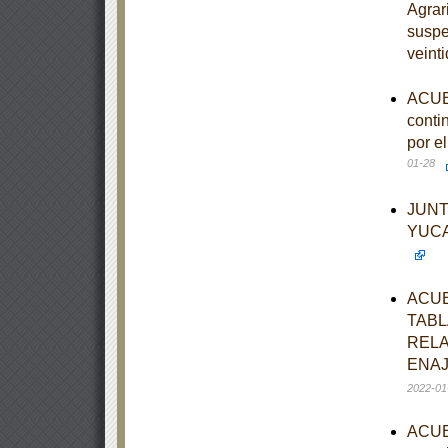
Agrar
suspe
veint
ACUER
conti
por e
01-28
JUNT
YUCA
ACUE
TABL
RELA
ENAJ
2022-01
ACUER