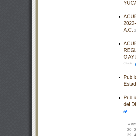
YUC
ACUER
2022-
A.C.
2
ACUE
REGL
O AY
07-06
Publi
Estad
Publi
del D
« Ant
20
|
39
|