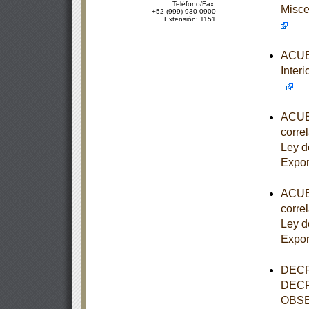
Teléfono/Fax:
Misce
+52 (999) 930-0900
Extensión: 1151
ACUER
Interi
ACUER
correl
Ley d
Expor
ACUER
correl
Ley d
Expor
DECR
DECR
OBSE