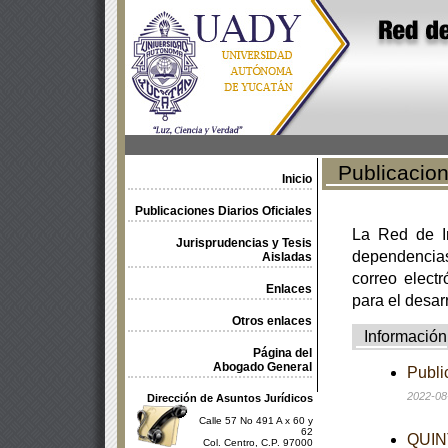
Publicacione
Inicio
Publicaciones Diarios Oficiales
La Red de In
Jurisprudencias y Tesis
dependencia
Aisladas
correo electr
Enlaces
para el desar
Otros enlaces
Información
Página del
Abogado General
Publi
2022-08
Dirección de Asuntos Jurídicos
Calle 57 No 491 A x 60 y
62
QUINT
Col. Centro, C.P. 97000