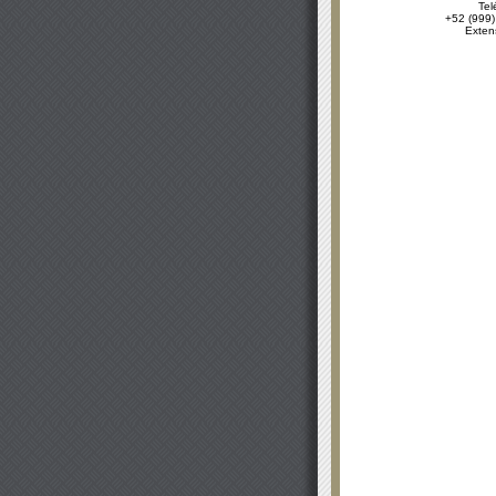
Tel
+52 (999)
Exten