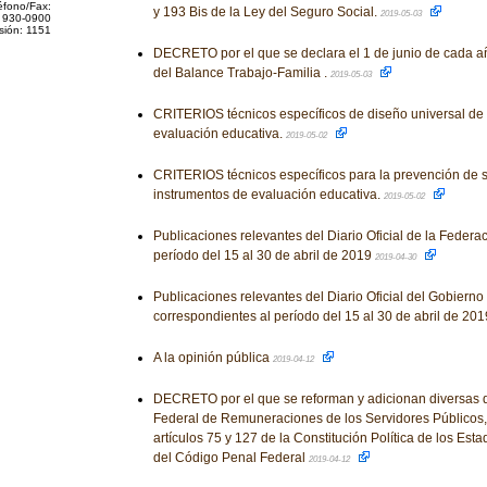
éfono/Fax:
y 193 Bis de la Ley del Seguro Social.
2019-05-03
 930-0900
sión: 1151
DECRETO por el que se declara el 1 de junio de cada a
del Balance Trabajo-Familia .
2019-05-03
CRITERIOS técnicos específicos de diseño universal de
evaluación educativa.
2019-05-02
CRITERIOS técnicos específicos para la prevención de 
instrumentos de evaluación educativa.
2019-05-02
Publicaciones relevantes del Diario Oficial de la Federa
período del 15 al 30 de abril de 2019
2019-04-30
Publicaciones relevantes del Diario Oficial del Gobiern
correspondientes al período del 15 al 30 de abril de 20
A la opinión pública
2019-04-12
DECRETO por el que se reforman y adicionan diversas d
Federal de Remuneraciones de los Servidores Públicos,
artículos 75 y 127 de la Constitución Política de los Es
del Código Penal Federal
2019-04-12