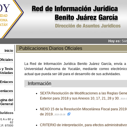
Hoy es:
Sáb
Publicaciones Diarios Oficiales
Inicio
ficiales
La Red de Información Jurídica Benito Juárez García, envía a
 y Tesis
Universidad Autónoma de Yucatán, mediante correo electrónico,
Aisladas
actual que pueda ser útil para el desarrollo de sus actividades.
Enlaces
Información
 enlaces
SEXTA Resolución de Modificaciones a las Reglas Gene
Exterior para 2018 y sus Anexos 10, 17, 21, 28 y 30.
2019-
gina del
General
NEXO 15 de la Resolución Miscelánea Fiscal para 2019, 
Jurídicos
de 2019.
2019-05-06
1 A x 60 y
62
CRITERIO de interpretación, para efectos administrativos,
C.P. 97000