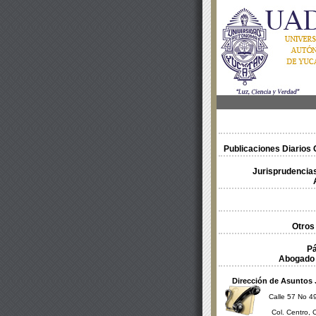
Publicaciones Diarios O
Jurisprudencias
Otros
Pá
Abogado 
Dirección de Asuntos 
Calle 57 No 49
Col. Centro, 