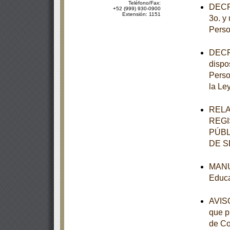
Teléfono/Fax:
DECRE
+52 (999) 930-0900
Extensión: 1151
3o. y 
Perso
DECRE
dispo
Perso
la Le
RELA
REGI
PÚBL
DE S
MANUA
Educa
AVISO
que p
de Co