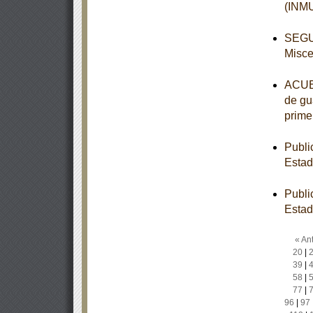
(INM
SEGUN
Misce
ACUER
de gua
prime
Publi
Estad
Publi
Estad
« Ant
20
|
39
|
58
|
77
|
96
|
97