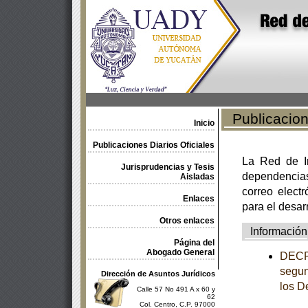
Publicacione
Inicio
Publicaciones Diarios Oficiales
La Red de In
Jurisprudencias y Tesis
dependencia
Aisladas
correo electr
Enlaces
para el desar
Otros enlaces
Información
Página del
Abogado General
DECRE
segun
Dirección de Asuntos Jurídicos
los D
Calle 57 No 491 A x 60 y
62
Col. Centro, C.P. 97000