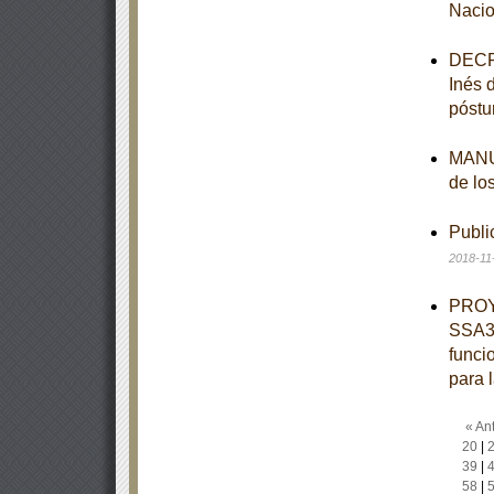
Nacio
DECRE
Inés 
póstu
MANUA
de lo
Publi
2018-11
PROY
SSA3-
funci
para 
« Ant
20
|
39
|
58
|