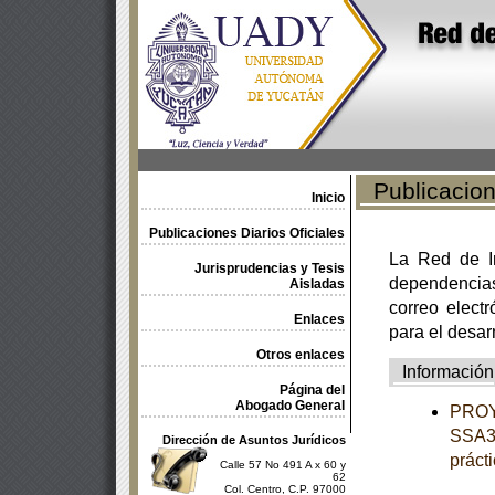
Publicacione
Inicio
Publicaciones Diarios Oficiales
La Red de In
Jurisprudencias y Tesis
dependencia
Aisladas
correo electr
Enlaces
para el desar
Otros enlaces
Información
Página del
Abogado General
PROY
SSA3-
Dirección de Asuntos Jurídicos
práct
Calle 57 No 491 A x 60 y
62
Col. Centro, C.P. 97000