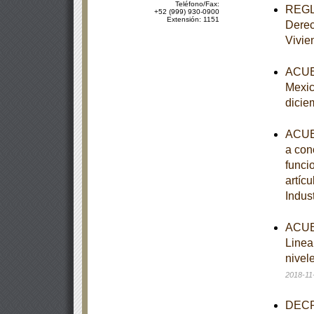
Teléfono/Fax:
REGLA
+52 (999) 930-0900
Extensión: 1151
Derec
Vivie
ACUER
Mexic
dicie
ACUER
a cono
funcio
artíc
Indus
ACUER
Linea
nivel
2018-11
DECRE