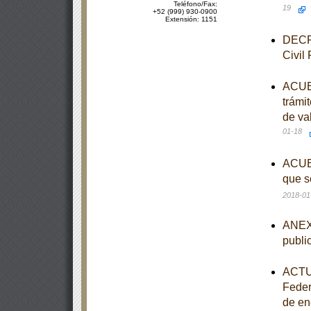
Teléfono/Fax:
19
+52 (999) 930-0900
Extensión: 1151
DECRE
Civil
ACUER
trámi
de val
01-18
ACUER
que s
2018-01
ANEXO
publi
ACTUA
Federa
de en