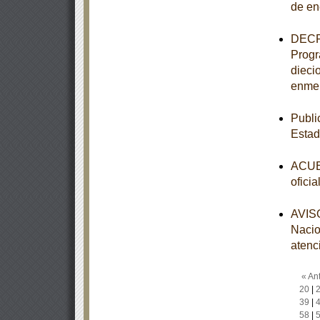
de en
DECRE
Progr
dieci
enmen
Publi
Esta
ACUER
ofici
AVISO
Nacio
atenc
« Ant
20
|
39
|
58
|