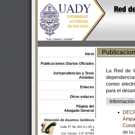
Publicacione
Inicio
Publicaciones Diarios Oficiales
La Red de In
Jurisprudencias y Tesis
dependencia
Aisladas
correo electr
Enlaces
para el desar
Otros enlaces
Información
Página del
Abogado General
DECRE
Ampar
Dirección de Asuntos Jurídicos
Const
Calle 57 No 491 A x 60 y
62
de la
Col. Centro, C.P. 97000