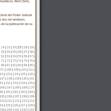
asteco), Iitom (Seri),
oral del Poder Judicial
 dos mil veintiuno,
a de la publicación de su
|
14
|
15
|
16
|
17
|
18
|
19
|
|
33
|
34
|
35
|
36
|
37
|
38
|
|
52
|
53
|
54
|
55
|
56
|
57
|
|
71
|
72
|
73
|
74
|
75
|
76
|
|
90
|
91
|
92
|
93
|
94
|
95
|
107
|
108
|
109
|
110
|
111
|
22
|
123
|
124
|
125
|
126
|
137
|
138
|
139
|
140
|
141
51
|
152
|
153
|
154
|
155
|
166
|
167
|
168
|
169
|
170
80
|
181
|
182
|
183
|
184
|
195
|
196
|
197
|
198
|
199
210
|
211
|
212
|
213
|
214
24
|
225
|
226
|
227
|
228
|
239
|
240
|
241
|
242
|
243