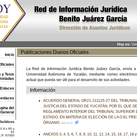
Hoy es:
Vie
Publicaciones Diarios Oficiales
Inicio
ficiales
La Red de Información Jurídica Benito Juárez García, envía a
 y Tesis
Universidad Autónoma de Yucatán, mediante correo electrónico,
Aisladas
actual que pueda ser útil para el desarrollo de sus actividades.
Enlaces
Información
 enlaces
ACUERDO GENERAL OR21-211125-27 DEL TRIBUNA
JUSTICIA DEL ESTADO DE YUCATÁN, POR EL QUE S
gina del
REGLAMENTO INTERIOR DEL TRIBUNAL SUPERIOR D
General
ESTADO, EN MATERIA DE ELECCIÓN DE LA O EL PR
Jurídicos
ÓRGANO.
2022-01-07
1 A x 60 y
62
ANEXOS 3, 4, 5, 6, 7, 8, 9, 10, 11, 12, 14, 15, 16, 17, 18 
C.P. 97000