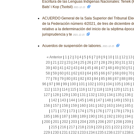
Escritura de las Lenguas Indígenas Nacionales: Tenek (Hu
Bats' i Kop (Tsotsil)
2021-12-15
ACUERDO General de la Sala Superior del Tribunal Elect
de la Federación número 4/2021, de tres de diciembre de
relativo a la determinación del inicio de la séptima époc
jurisprudencia y te
2021-12-15
Acuerdos de suspensión de labores.
2021-12-15
« Anterior
|
1
|
2
|
3
|
4
|
5
|
6
|
7
|
8
|
9
|
10
|
11
|
12
|
13
20
|
21
|
22
|
23
|
24
|
25
|
26
|
27
|
28
|
29
|
30
|
31
|
32
39
|
40
|
41
|
42
|
43
|
44
|
45
|
46
|
47
|
48
|
49
|
50
|
51
58
|
59
|
60
|
61
|
62
|
63
|
64
|
65
|
66
|
67
|
68
|
69
|
70
77
|
78
|
79
|
80
|
81
|
82
|
83
|
84
|
85
|
86
|
87
|
88
|
89
96
|
97
|
98
|
99
|
100
|
101
|
102
|
103
|
104
|
105
|
106
|
112
|
113
|
114
|
115
|
116
|
117
|
118
|
119
|
120
|
121
|
1
127
|
128
|
129
|
130
|
131
|
132
|
133
|
134
|
135
|
136
|
|
142
|
143
|
144
|
145
|
146
|
147
|
148
|
149
|
150
|
1
156
|
157
|
158
|
159
|
160
|
161
|
162
|
163
|
164
|
165
|
|
171
|
172
|
173
|
174
|
175
|
176
|
177
|
178
|
179
|
1
185
|
186
|
187
|
188
|
189
|
190
|
191
|
192
|
193
|
194
|
|
200
|
201
|
202
|
203
|
204
|
205
|
206
|
207
|
208
|
209
|
|
215
|
216
|
217
|
218
|
219
|
220
|
221
|
222
|
223
|
2
229
|
230
|
231
|
232
|
233
|
234
|
235
|
236
|
237
|
238
|