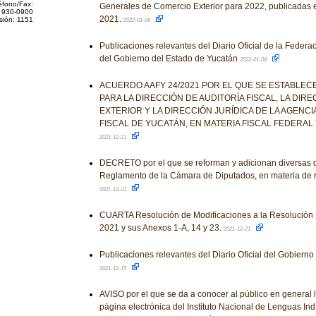
éfono/Fax:
Generales de Comercio Exterior para 2022, publicadas e
 930-0900
2021.
sión: 1151
2022-01-06
Publicaciones relevantes del Diario Oficial de la Federaci
del Gobierno del Estado de Yucatán
2022-01-04
ACUERDO AAFY 24/2021 POR EL QUE SE ESTABLECE
PARA LA DIRECCIÓN DE AUDITORÍA FISCAL, LA DIR
EXTERIOR Y LA DIRECCIÓN JURÍDICA DE LA AGENCI
FISCAL DE YUCATÁN, EN MATERIA FISCAL FEDERAL Y
2021-12-21
DECRETO por el que se reforman y adicionan diversas d
Reglamento de la Cámara de Diputados, en materia de r
2021-12-21
CUARTA Resolución de Modificaciones a la Resolución 
2021 y sus Anexos 1-A, 14 y 23.
2021-12-21
Publicaciones relevantes del Diario Oficial del Gobiern
2021-12-15
AVISO por el que se da a conocer al público en general l
página electrónica del Instituto Nacional de Lenguas In