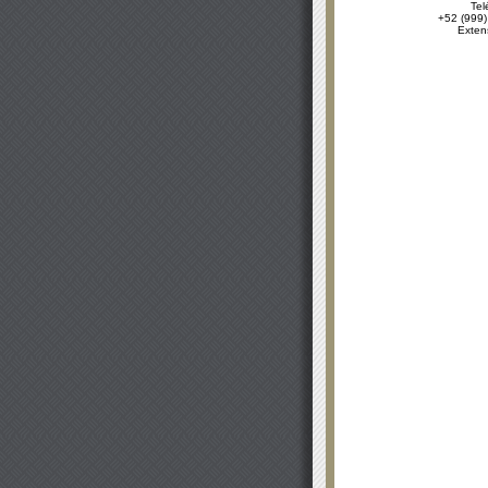
Tel
+52 (999)
Exten