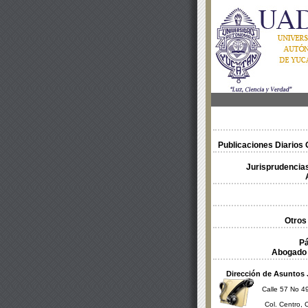
Publicaciones Diarios O
Jurisprudencias
Otros
Pá
Abogado 
Dirección de Asuntos 
Calle 57 No 49
Col. Centro, 