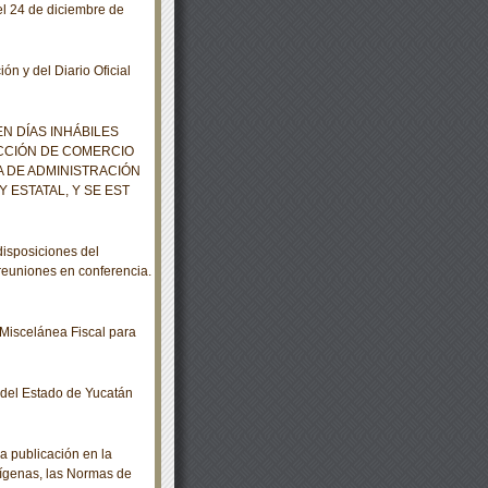
l 24 de diciembre de
ón y del Diario Oficial
N DÍAS INHÁBILES
ECCIÓN DE COMERCIO
A DE ADMINISTRACIÓN
 ESTATAL, Y SE EST
isposiciones del
euniones en conferencia.
Miscelánea Fiscal para
o del Estado de Yucatán
a publicación en la
dígenas, las Normas de