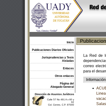
Publicacione
Inicio
Publicaciones Diarios Oficiales
La Red de In
Jurisprudencias y Tesis
dependencia
Aisladas
correo electr
Enlaces
para el desar
Otros enlaces
Información
Página del
Abogado General
ACUER
Linea
Dirección de Asuntos Jurídicos
vacac
Calle 57 No 491 A x 60 y
62
Salas
Col. Centro, C.P. 97000