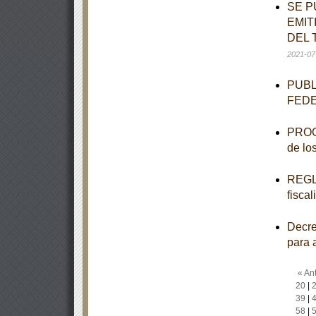
SE P
EMIT
DEL 
2021-07
PUBL
FED
PROGR
de lo
REGLA
fisca
Decre
para 
« Ant
20
|
39
|
58
|