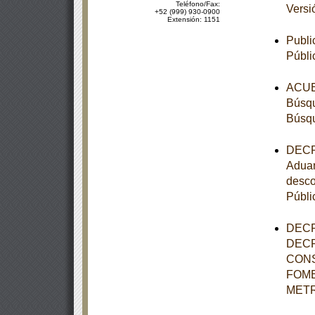
Teléfono/Fax:
Versi
+52 (999) 930-0900
Extensión: 1151
Publi
Públi
ACUER
Búsqu
Búsqu
DECRE
Aduan
desco
Públi
DECR
DECR
CONS
FOME
METR