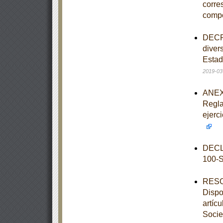
corre
comp
DECRE
diver
Estad
2019-03
ANEXO
Regla
ejerc
DECL
100-
RESOL
Dispo
artíc
Socie