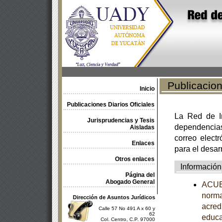
Publicacione
Inicio
Publicaciones Diarios Oficiales
La Red de In
Jurisprudencias y Tesis
dependencia
Aisladas
correo electr
Enlaces
para el desar
Otros enlaces
Información
Página del
Abogado General
ACUER
norma
Dirección de Asuntos Jurídicos
acredi
Calle 57 No 491 A x 60 y
62
educa
Col. Centro, C.P. 97000