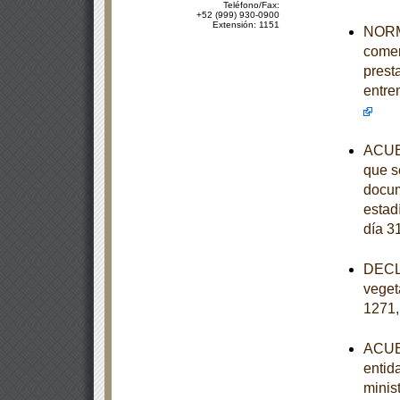
Teléfono/Fax:
+52 (999) 930-0900
Extensión: 1151
NORMA
comer
prest
entre
ACUER
que se
docum
estad
día 3
DECLA
veget
1271,
ACUER
entid
minist