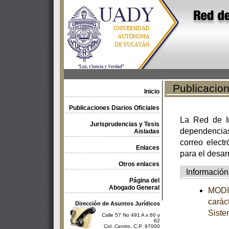
Publicacione
Inicio
Publicaciones Diarios Oficiales
La Red de In
Jurisprudencias y Tesis
dependencia
Aisladas
correo electr
Enlaces
para el desar
Otros enlaces
Información
Página del
Abogado General
MODIF
carác
Dirección de Asuntos Jurídicos
Siste
Calle 57 No 491 A x 60 y
62
Col. Centro, C.P. 97000