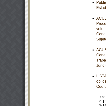
Publi
Estad
ACUER
Proce
volun
Gener
Sujet
ACUER
Gener
Trabaj
Juríd
LISTA
obliga
Coord
« Ant
20
|
39
|