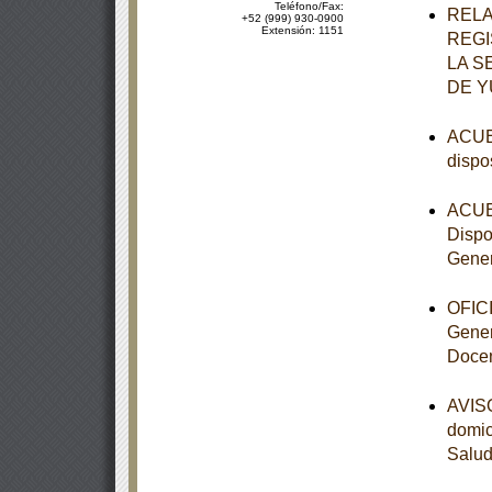
Teléfono/Fax:
RELA
+52 (999) 930-0900
Extensión: 1151
REGI
LA S
DE Y
ACUER
dispo
ACUER
Dispo
Gener
OFICI
Gener
Doce
AVISO
domic
Salu