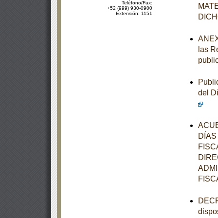
Teléfono/Fax:
MATE
+52 (999) 930-0900
Extensión: 1151
DIC
ANEXOS
las R
publi
Publi
del D
ACUE
DÍAS
FISC
DIRE
ADMI
FISC
DECRE
dispo