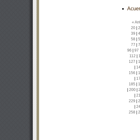
Acuer
« Ant
20
|
39
|
58
|
77
|
96
|
97
112
|
127
|
|
1
156
|
|
1
185
|
|
200
|
|
2
229
|
|
2
258
|