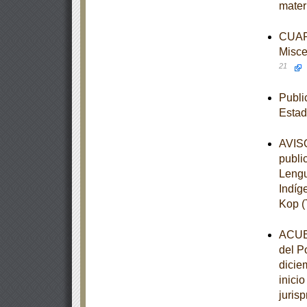
mater
CUART
Misce
21
Publi
Estad
AVISO
publi
Lengu
Indíg
Kop (
ACUER
del P
dicie
inici
juris