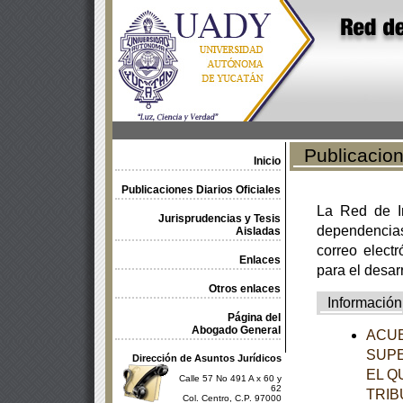
Publicacione
Inicio
Publicaciones Diarios Oficiales
La Red de In
Jurisprudencias y Tesis
dependencia
Aisladas
correo electr
Enlaces
para el desar
Otros enlaces
Información
Página del
Abogado General
ACUE
SUPE
Dirección de Asuntos Jurídicos
EL Q
Calle 57 No 491 A x 60 y
62
TRIB
Col. Centro, C.P. 97000