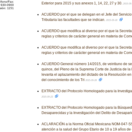
éfono/Fax:
Exterior para 2015 y sus anexos 1, 14, 22, 27 y 30.
2015-09
 930-0900
sión: 1151
ACUERDO por el que se delegan en el Jefe del Servicio
Tributaria las facultades que se indican.
2015-09-30
ACUERDO que modifica al diverso por el que la Secreta
reglas y criterios de carácter general en materia de Come
ACUERDO que modifica al diverso por el que la Secreta
reglas y criterios de carácter general en materia de Come
ACUERDO General número 14/2015, de veintiuno de sep
quince, del Pleno de la Suprema Corte de Justicia de la 
levanta el aplazamiento del dictado de la Resolución en
del conocimiento de los Tri
2015-09-28
EXTRACTO del Protocolo Homologado para la Investigaci
2015-09-23
EXTRACTO del Protocolo Homologado para la Búsqued
Desaparecidas y la Investigación del Delito de Desapar
ACLARACIÓN a la Norma Oficial Mexicana NOM-047-SS
atención a la salud del Grupo Etario de 10 a 19 años de