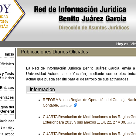
Hoy es:
Vie
Publicaciones Diarios Oficiales
Inicio
ficiales
La Red de Información Jurídica Benito Juárez García, envía a
 y Tesis
Universidad Autónoma de Yucatán, mediante correo electrónico,
Aisladas
actual que pueda ser útil para el desarrollo de sus actividades.
Enlaces
Información
 enlaces
REFORMA a las Reglas de Operación del Consejo Nacio
Contable.
2015-09-30
gina del
General
CUARTA Resolución de Modificaciones a las Reglas Ge
Jurídicos
Exterior para 2015 y sus anexos 1, 14, 22, 27 y 30.
2015-09
1 A x 60 y
62
CUARTA Resolución de Modificaciones a las Reglas Ge
C.P. 97000