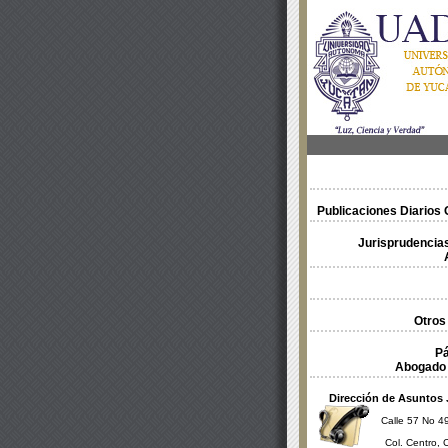
Publicaciones Diarios O
Jurisprudencias
Otros
Pá
Abogado 
Dirección de Asuntos 
Calle 57 No 49
Col. Centro, 