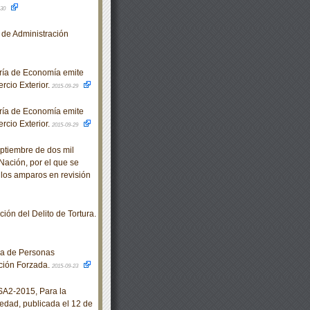
-30
 de Administración
ría de Economía emite
rcio Exterior.
2015-09-29
ría de Economía emite
rcio Exterior.
2015-09-29
tiembre de dos mil
Nación, por el que se
 los amparos en revisión
ón del Delito de Tortura.
a de Personas
ición Forzada.
2015-09-23
A2-2015, Para la
 edad, publicada el 12 de