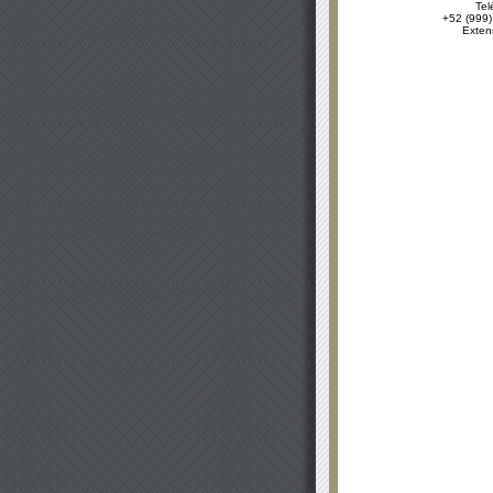
Tel
+52 (999)
Exten