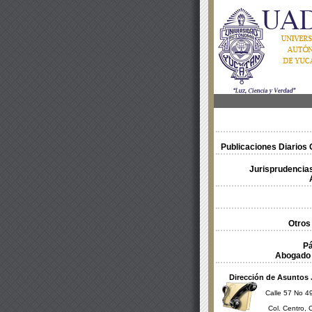
Publicaciones Diarios O
Jurisprudencias
Otros
Pá
Abogado 
Dirección de Asuntos 
Calle 57 No 49
Col. Centro, 