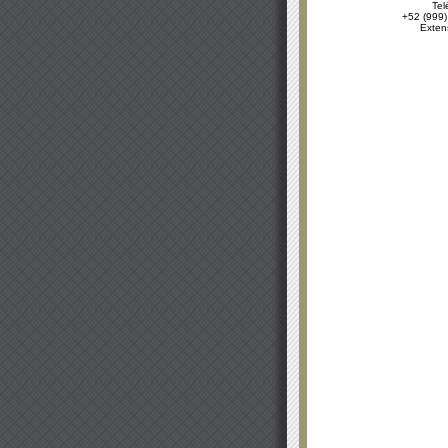
Tel
+52 (999)
Exten