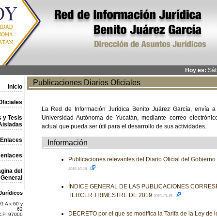
Hoy es:
Sáb
Publicaciones Diarios Oficiales
Inicio
ficiales
La Red de Información Jurídica Benito Juárez García, envía a
 y Tesis
Universidad Autónoma de Yucatán, mediante correo electrónico,
Aisladas
actual que pueda ser útil para el desarrollo de sus actividades.
Enlaces
Información
 enlaces
Publicaciones relevantes del Diario Oficial del Gobiern
2019-10-16
gina del
General
ÍNDICE GENERAL DE LAS PUBLICACIONES CORRES
Jurídicos
TERCER TRIMESTRE DE 2019
2019-10-15
1 A x 60 y
62
DECRETO por el que se modifica la Tarifa de la Ley de 
C.P. 97000