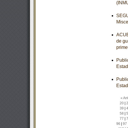
(INM
SEGUN
Misce
ACUER
de gua
prime
Publi
Estad
Publi
Estad
« Ant
20
|
39
|
58
|
77
|
96
|
97