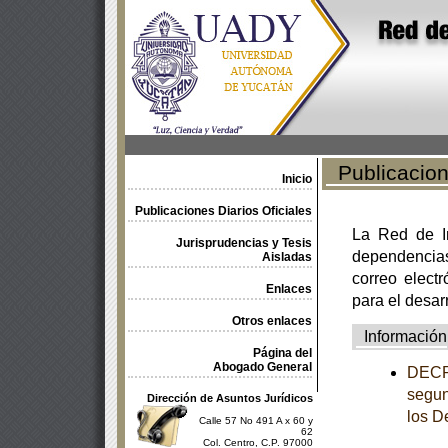
Publicacione
Inicio
Publicaciones Diarios Oficiales
La Red de In
Jurisprudencias y Tesis
dependencia
Aisladas
correo electr
Enlaces
para el desar
Otros enlaces
Información
Página del
Abogado General
DECRE
segun
Dirección de Asuntos Jurídicos
los D
Calle 57 No 491 A x 60 y
62
Col. Centro, C.P. 97000