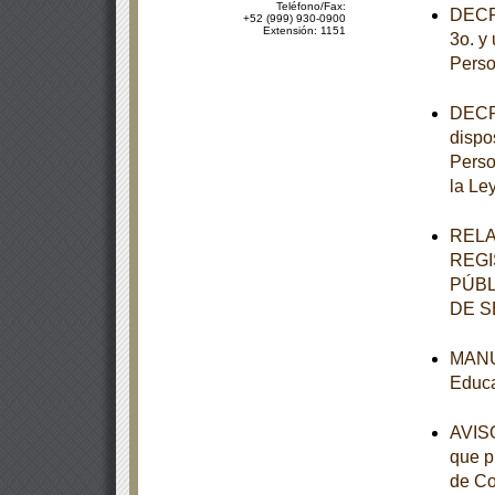
Teléfono/Fax:
DECRE
+52 (999) 930-0900
Extensión: 1151
3o. y 
Perso
DECRE
dispo
Perso
la Le
RELA
REGI
PÚBL
DE S
MANUA
Educa
AVISO
que p
de Co