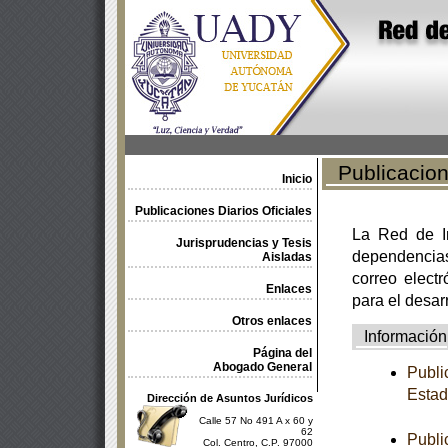
Publicacione
Inicio
Publicaciones Diarios Oficiales
La Red de In
Jurisprudencias y Tesis
dependencia
Aisladas
correo electr
Enlaces
para el desar
Otros enlaces
Información
Página del
Abogado General
Publi
Estad
Dirección de Asuntos Jurídicos
Calle 57 No 491 A x 60 y
62
Publi
Col. Centro, C.P. 97000