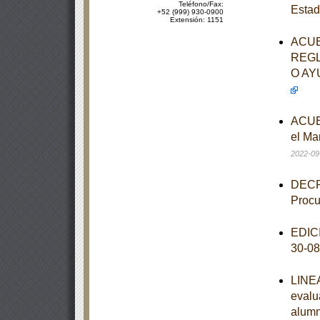
Teléfono/Fax:
Estad
+52 (999) 930-0900
Extensión: 1151
ACUE
REGL
O AY
ACUER
el Ma
2022-09
DECRE
Procu
EDICI
30-0
LINEA
evalu
alumn