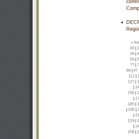
corre
Comp
DECRE
Regla
« Ant
20
|
39
|
58
|
77
|
96
|
97
112
|
127
|
|
1
156
|
|
1
185
|
|
200
|
|
2
229
|
|
2
258
|