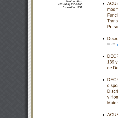
Teléfono/Fax:
ACUER
+52 (999) 930-0900
Extensión: 1151
modif
Funci
Trans
Perso
Decre
04-29
DECRE
139 y
de De
DECRE
dispo
Discr
y Hom
Mater
ACUER