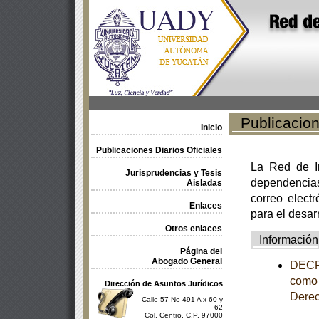
Publicacione
Inicio
Publicaciones Diarios Oficiales
La Red de In
Jurisprudencias y Tesis
dependencia
Aisladas
correo electr
Enlaces
para el desar
Otros enlaces
Información
Página del
Abogado General
DECRE
como 
Dirección de Asuntos Jurídicos
Derec
Calle 57 No 491 A x 60 y
62
Col. Centro, C.P. 97000