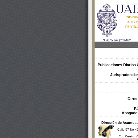
Publicaciones Diarios O
Jurisprudencias
Otros
Pá
Abogado 
Dirección de Asuntos 
Calle 57 No 49
Col. Centro, 