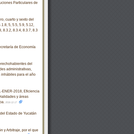
tuciones Particulares de
o, cuarto y sexto del
.1.8, 5, 5.5, 5.9, 5.12,
8, 8.3.2, 8.3.4, 8.3.7, 8.3
ecretaría de Economía
derechohabientes del
des administrativas,
inhábiles para el año
ENER-2018, Eficiencia
vialidades y áreas
eba.
2018-12-17
o del Estado de Yucatán
y Arbitraje, por el que