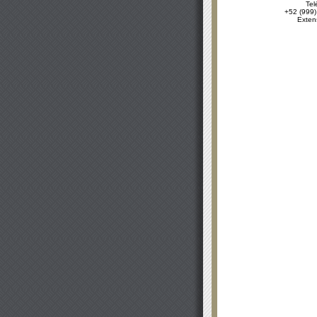
Tel
+52 (999)
Exten