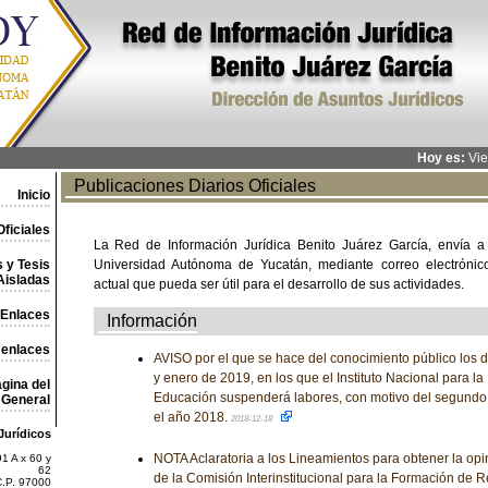
Hoy es:
Vie
Publicaciones Diarios Oficiales
Inicio
ficiales
La Red de Información Jurídica Benito Juárez García, envía a
 y Tesis
Universidad Autónoma de Yucatán, mediante correo electrónico,
Aisladas
actual que pueda ser útil para el desarrollo de sus actividades.
Enlaces
Información
 enlaces
AVISO por el que se hace del conocimiento público los 
y enero de 2019, en los que el Instituto Nacional para la
gina del
Educación suspenderá labores, con motivo del segundo
General
el año 2018.
2018-12-18
Jurídicos
NOTA Aclaratoria a los Lineamientos para obtener la op
1 A x 60 y
62
de la Comisión Interinstitucional para la Formación de
C.P. 97000