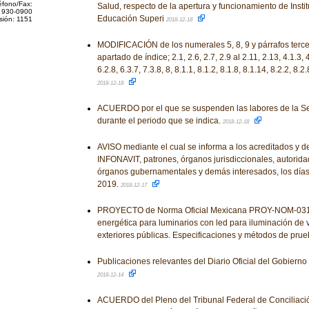
éfono/Fax:
Salud, respecto de la apertura y funcionamiento de Insti
 930-0900
Educación Superi
sión: 1151
2018-12-18
MODIFICACIÓN de los numerales 5, 8, 9 y párrafos tercer
apartado de índice; 2.1, 2.6, 2.7, 2.9 al 2.11, 2.13, 4.1.3, 4
6.2.8, 6.3.7, 7.3.8, 8, 8.1.1, 8.1.2, 8.1.8, 8.1.14, 8.2.2, 8.2.
2018-12-18
ACUERDO por el que se suspenden las labores de la S
durante el periodo que se indica.
2018-12-18
AVISO mediante el cual se informa a los acreditados y 
INFONAVIT, patrones, órganos jurisdiccionales, autorida
órganos gubernamentales y demás interesados, los días 
2019.
2018-12-17
PROYECTO de Norma Oficial Mexicana PROY-NOM-031-
energética para luminarios con led para iluminación de 
exteriores públicas. Especificaciones y métodos de pru
Publicaciones relevantes del Diario Oficial del Gobiern
2018-12-14
ACUERDO del Pleno del Tribunal Federal de Conciliación 