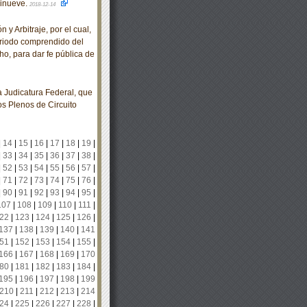
cinueve.
2018-12-14
y Arbitraje, por el cual,
periodo comprendido del
ho, para dar fe pública de
Judicatura Federal, que
los Plenos de Circuito
|
14
|
15
|
16
|
17
|
18
|
19
|
|
33
|
34
|
35
|
36
|
37
|
38
|
|
52
|
53
|
54
|
55
|
56
|
57
|
|
71
|
72
|
73
|
74
|
75
|
76
|
|
90
|
91
|
92
|
93
|
94
|
95
|
107
|
108
|
109
|
110
|
111
|
22
|
123
|
124
|
125
|
126
|
137
|
138
|
139
|
140
|
141
51
|
152
|
153
|
154
|
155
|
166
|
167
|
168
|
169
|
170
80
|
181
|
182
|
183
|
184
|
195
|
196
|
197
|
198
|
199
210
|
211
|
212
|
213
|
214
24
|
225
|
226
|
227
|
228
|