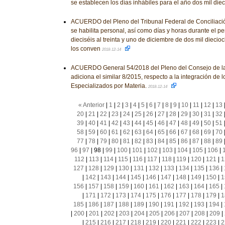
se establecen los días inhábiles para el año dos mil die
ACUERDO del Pleno del Tribunal Federal de Conciliación 
se habilita personal, así como días y horas durante el 
dieciséis al treinta y uno de diciembre de dos mil diecioc
los conven
2018-12-14
ACUERDO General 54/2018 del Pleno del Consejo de la 
adiciona el similar 8/2015, respecto a la integración de 
Especializados por Materia.
2018-12-14
« Anterior
|
1
|
2
|
3
|
4
|
5
|
6
|
7
|
8
|
9
|
10
|
11
|
12
|
13
20
|
21
|
22
|
23
|
24
|
25
|
26
|
27
|
28
|
29
|
30
|
31
|
32
39
|
40
|
41
|
42
|
43
|
44
|
45
|
46
|
47
|
48
|
49
|
50
|
51
58
|
59
|
60
|
61
|
62
|
63
|
64
|
65
|
66
|
67
|
68
|
69
|
70
77
|
78
|
79
|
80
|
81
|
82
|
83
|
84
|
85
|
86
|
87
|
88
|
89
96
|
97
|
98
|
99
|
100
|
101
|
102
|
103
|
104
|
105
|
106
|
112
|
113
|
114
|
115
|
116
|
117
|
118
|
119
|
120
|
121
|
1
127
|
128
|
129
|
130
|
131
|
132
|
133
|
134
|
135
|
136
|
|
142
|
143
|
144
|
145
|
146
|
147
|
148
|
149
|
150
|
1
156
|
157
|
158
|
159
|
160
|
161
|
162
|
163
|
164
|
165
|
|
171
|
172
|
173
|
174
|
175
|
176
|
177
|
178
|
179
|
1
185
|
186
|
187
|
188
|
189
|
190
|
191
|
192
|
193
|
194
|
|
200
|
201
|
202
|
203
|
204
|
205
|
206
|
207
|
208
|
209
|
|
215
|
216
|
217
|
218
|
219
|
220
|
221
|
222
|
223
|
2