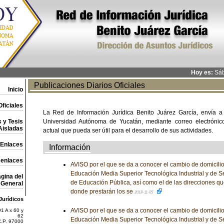
Hoy es:
Sáb
Publicaciones Diarios Oficiales
Inicio
ficiales
La Red de Información Jurídica Benito Juárez García, envía a
 y Tesis
Universidad Autónoma de Yucatán, mediante correo electrónico,
Aisladas
actual que pueda ser útil para el desarrollo de sus actividades.
Enlaces
Información
 enlaces
AVISO por el que se da a conocer el cambio de domicili
Educación Media Superior Tecnológica Industrial y de Ser
gina del
de Educación Pública, así como el de las direcciones qu
General
donde prestarán los se
2018-11-05
Jurídicos
AVISO por el que se da a conocer el cambio de domicili
1 A x 60 y
62
Educación Media Superior Tecnológica Industrial y de Ser
C.P. 97000