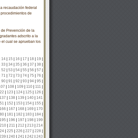
a recaudación federal
s procedimientos de
de Prevención de la
radantes adscrito a la
el cual se aprueban los
|
14
|
15
|
16
|
17
|
18
|
19
|
|
33
|
34
|
35
|
36
|
37
|
38
|
|
52
|
53
|
54
|
55
|
56
|
57
|
|
71
|
72
|
73
|
74
|
75
|
76
|
|
90
|
91
|
92
|
93
|
94
|
95
|
107
|
108
|
109
|
110
|
111
|
22
|
123
|
124
|
125
|
126
|
137
|
138
|
139
|
140
|
141
51
|
152
|
153
|
154
|
155
|
166
|
167
|
168
|
169
|
170
80
|
181
|
182
|
183
|
184
|
195
|
196
|
197
|
198
|
199
210
|
211
|
212
|
213
|
214
24
|
225
|
226
|
227
|
228
|
239
|
240
|
241
|
242
|
243