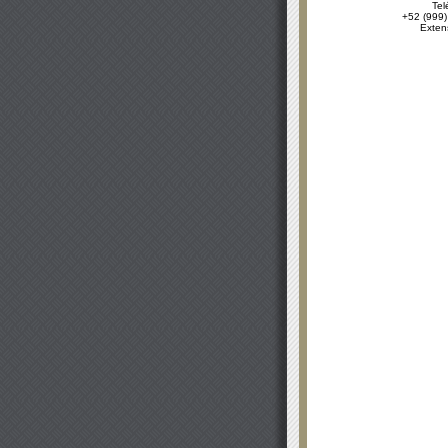
Tel
+52 (999)
Exten