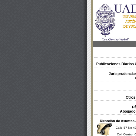
Publicaciones Diarios O
Jurisprudencias
Otros
Pá
Abogado 
Dirección de Asuntos 
Calle 57 No 49
Col. Centro, 