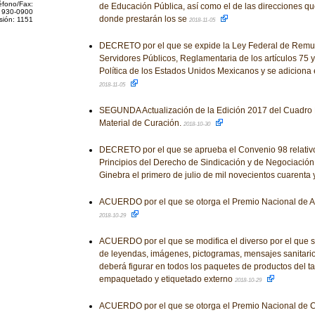
éfono/Fax:
de Educación Pública, así como el de las direcciones qu
 930-0900
donde prestarán los se
sión: 1151
2018-11-05
DECRETO por el que se expide la Ley Federal de Remu
Servidores Públicos, Reglamentaria de los artículos 75 y
Política de los Estados Unidos Mexicanos y se adiciona 
2018-11-05
SEGUNDA Actualización de la Edición 2017 del Cuadro 
Material de Curación.
2018-10-30
DECRETO por el que se aprueba el Convenio 98 relativo 
Principios del Derecho de Sindicación y de Negociación
Ginebra el primero de julio de mil novecientos cuarenta
ACUERDO por el que se otorga el Premio Nacional de Art
2018-10-29
ACUERDO por el que se modifica el diverso por el que s
de leyendas, imágenes, pictogramas, mensajes sanitari
deberá figurar en todos los paquetes de productos del t
empaquetado y etiquetado externo
2018-10-29
ACUERDO por el que se otorga el Premio Nacional de 