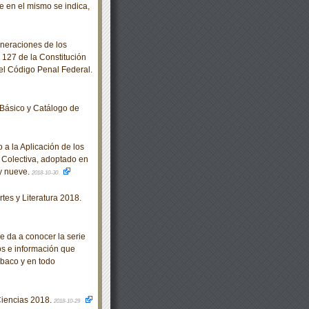
e en el mismo se indica,
neraciones de los
 127 de la Constitución
el Código Penal Federal.
Básico y Catálogo de
a la Aplicación de los
 Colectiva, adoptado en
 y nueve.
2018-10-30
es y Literatura 2018.
e da a conocer la serie
os e información que
abaco y en todo
Ciencias 2018.
2018-10-29