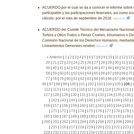
ACUERDO por el cual se da a conocer el informe sobre l
participable y las participaciones federales, así como lo
cálculo, por el mes de septiembre de 2018.
2018-10-26
ACUERDO del Comité Técnico del Mecanismo Nacional 
Tortura y Otros Tratos o Penas Crueles, Inhumanos o Deg
Comisión Nacional de los Derechos Humanos, mediante 
Lineamientos Generales relativo
2018-10-26
« Anterior
|
1
|
2
|
3
|
4
|
5
|
6
|
7
|
8
|
9
|
10
|
11
|
12
|
13
20
|
21
|
22
|
23
|
24
|
25
|
26
|
27
|
28
|
29
|
30
|
31
|
32
39
|
40
|
41
|
42
|
43
|
44
|
45
|
46
|
47
|
48
|
49
|
50
|
51
58
|
59
|
60
|
61
|
62
|
63
|
64
|
65
|
66
|
67
|
68
|
69
|
70
77
|
78
|
79
|
80
|
81
|
82
|
83
|
84
|
85
|
86
|
87
|
88
|
89
96
|
97
|
98
|
99
|
100
|
101
|
102
|
103
|
104
|
105
|
106
|
112
|
113
|
114
|
115
|
116
|
117
|
118
|
119
|
120
|
121
|
1
127
|
128
|
129
|
130
|
131
|
132
|
133
|
134
|
135
|
136
|
|
142
|
143
|
144
|
145
|
146
|
147
|
148
|
149
|
150
|
1
156
|
157
|
158
|
159
|
160
|
161
|
162
|
163
|
164
|
165
|
|
171
|
172
|
173
|
174
|
175
|
176
|
177
|
178
|
179
|
1
185
|
186
|
187
|
188
|
189
|
190
|
191
|
192
|
193
|
194
|
|
200
|
201
|
202
|
203
|
204
|
205
|
206
|
207
|
208
|
209
|
|
215
|
216
|
217
|
218
|
219
|
220
|
221
|
222
|
223
|
2
229
|
230
|
231
|
232
|
233
|
234
|
235
|
236
|
237
|
238
|