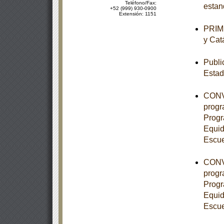
Teléfono/Fax:
estan
+52 (999) 930-0900
Extensión: 1151
PRIME
y Cat
Publi
Esta
CONVE
progr
Progr
Equid
Escue
CONVE
progr
Progr
Equid
Escue