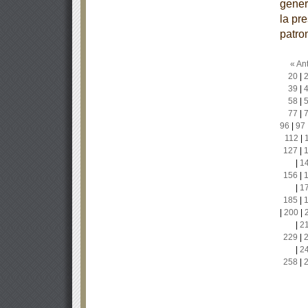
gener
la pr
patro
« Ant
20
|
39
|
58
|
77
|
96
|
97
112
|
127
|
|
1
156
|
|
1
185
|
|
200
|
|
2
229
|
|
2
258
|