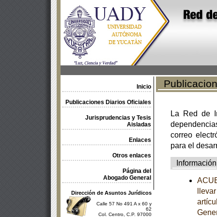
Publicacione
Inicio
Publicaciones Diarios Oficiales
La Red de In
Jurisprudencias y Tesis
dependencia
Aisladas
correo electr
Enlaces
para el desar
Otros enlaces
Información
Página del
Abogado General
ACUER
llevar
Dirección de Asuntos Jurídicos
artíc
Calle 57 No 491 A x 60 y
62
Gener
Col. Centro, C.P. 97000