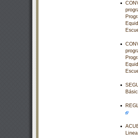
CONVE
progr
Progr
Equid
Escue
CONVE
progr
Progr
Equid
Escue
SEGUN
Básic
REGLA
ACUE
Linea