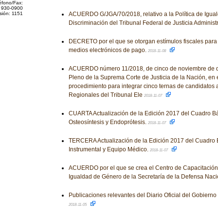
éfono/Fax:
 930-0900
sión: 1151
ACUERDO G/JGA/70/2018, relativo a la Política de Igua
Discriminación del Tribunal Federal de Justicia Administ
DECRETO por el que se otorgan estímulos fiscales para 
medios electrónicos de pago.
2018-11-08
ACUERDO número 11/2018, de cinco de noviembre de do
Pleno de la Suprema Corte de Justicia de la Nación, en 
procedimiento para integrar cinco ternas de candidatos
Regionales del Tribunal Ele
2018-11-07
CUARTA Actualización de la Edición 2017 del Cuadro Bá
Osteosíntesis y Endoprótesis.
2018-11-07
TERCERA Actualización de la Edición 2017 del Cuadro 
Instrumental y Equipo Médico.
2018-11-07
ACUERDO por el que se crea el Centro de Capacitació
Igualdad de Género de la Secretaría de la Defensa Naci
Publicaciones relevantes del Diario Oficial del Gobiern
2018-11-05