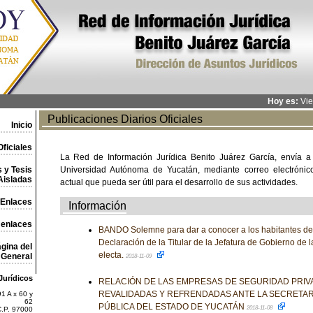
Hoy es:
Vie
Publicaciones Diarios Oficiales
Inicio
ficiales
La Red de Información Jurídica Benito Juárez García, envía a
 y Tesis
Universidad Autónoma de Yucatán, mediante correo electrónico,
Aisladas
actual que pueda ser útil para el desarrollo de sus actividades.
Enlaces
Información
 enlaces
BANDO Solemne para dar a conocer a los habitantes de 
Declaración de la Titular de la Jefatura de Gobierno de
gina del
electa.
General
2018-11-09
Jurídicos
RELACIÓN DE LAS EMPRESAS DE SEGURIDAD PRIV
REVALIDADAS Y REFRENDADAS ANTE LA SECRETAR
1 A x 60 y
62
PÚBLICA DEL ESTADO DE YUCATÁN
2018-11-08
C.P. 97000