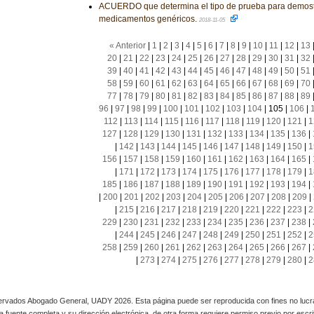
ACUERDO que determina el tipo de prueba para demostr
medicamentos genéricos.
2018-11-05
« Anterior
|
1
|
2
|
3
|
4
|
5
|
6
|
7
|
8
|
9
|
10
|
11
|
12
|
13
20
|
21
|
22
|
23
|
24
|
25
|
26
|
27
|
28
|
29
|
30
|
31
|
32
39
|
40
|
41
|
42
|
43
|
44
|
45
|
46
|
47
|
48
|
49
|
50
|
51
58
|
59
|
60
|
61
|
62
|
63
|
64
|
65
|
66
|
67
|
68
|
69
|
70
77
|
78
|
79
|
80
|
81
|
82
|
83
|
84
|
85
|
86
|
87
|
88
|
89
96
|
97
|
98
|
99
|
100
|
101
|
102
|
103
|
104
|
105
|
106
|
112
|
113
|
114
|
115
|
116
|
117
|
118
|
119
|
120
|
121
|
1
127
|
128
|
129
|
130
|
131
|
132
|
133
|
134
|
135
|
136
|
|
142
|
143
|
144
|
145
|
146
|
147
|
148
|
149
|
150
|
1
156
|
157
|
158
|
159
|
160
|
161
|
162
|
163
|
164
|
165
|
|
171
|
172
|
173
|
174
|
175
|
176
|
177
|
178
|
179
|
1
185
|
186
|
187
|
188
|
189
|
190
|
191
|
192
|
193
|
194
|
|
200
|
201
|
202
|
203
|
204
|
205
|
206
|
207
|
208
|
209
|
|
215
|
216
|
217
|
218
|
219
|
220
|
221
|
222
|
223
|
2
229
|
230
|
231
|
232
|
233
|
234
|
235
|
236
|
237
|
238
|
|
244
|
245
|
246
|
247
|
248
|
249
|
250
|
251
|
252
|
2
258
|
259
|
260
|
261
|
262
|
263
|
264
|
265
|
266
|
267
|
|
273
|
274
|
275
|
276
|
277
|
278
|
279
|
280
|
2
rvados Abogado General, UADY 2026. Esta página puede ser reproducida con fines no lucra
 la fuente completa y su dirección electrónica, de otra forma requiere permiso previo por escrito