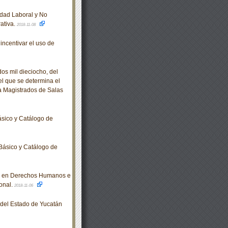
ldad Laboral y No
rativa.
2018-11-08
incentivar el uso de
s mil dieciocho, del
el que se determina el
 a Magistrados de Salas
sico y Catálogo de
Básico y Catálogo de
n en Derechos Humanos e
onal.
2018-11-06
o del Estado de Yucatán