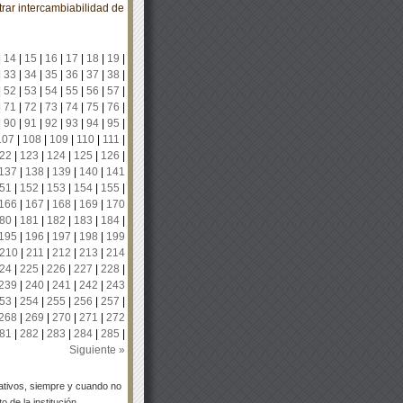
ar intercambiabilidad de
|
14
|
15
|
16
|
17
|
18
|
19
|
|
33
|
34
|
35
|
36
|
37
|
38
|
|
52
|
53
|
54
|
55
|
56
|
57
|
|
71
|
72
|
73
|
74
|
75
|
76
|
|
90
|
91
|
92
|
93
|
94
|
95
|
107
|
108
|
109
|
110
|
111
|
22
|
123
|
124
|
125
|
126
|
137
|
138
|
139
|
140
|
141
51
|
152
|
153
|
154
|
155
|
166
|
167
|
168
|
169
|
170
80
|
181
|
182
|
183
|
184
|
195
|
196
|
197
|
198
|
199
210
|
211
|
212
|
213
|
214
24
|
225
|
226
|
227
|
228
|
239
|
240
|
241
|
242
|
243
53
|
254
|
255
|
256
|
257
|
268
|
269
|
270
|
271
|
272
81
|
282
|
283
|
284
|
285
|
Siguiente »
tivos, siempre y cuando no
 de la institución.