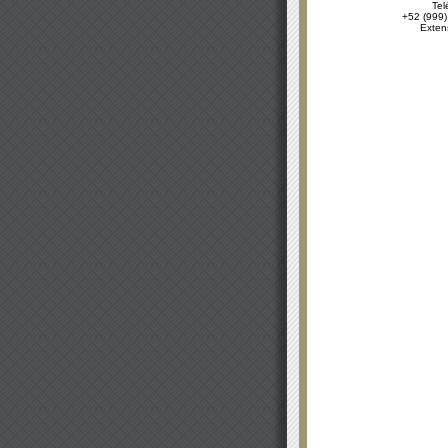
Tel
+52 (999)
Exten