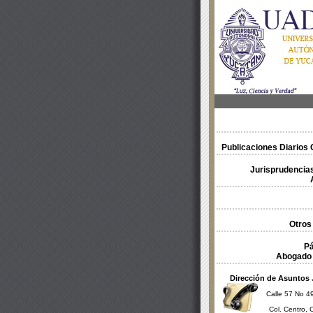
Publicaciones Diarios O
Jurisprudencias
Otros
Pá
Abogado 
Dirección de Asuntos 
Calle 57 No 49
Col. Centro, 