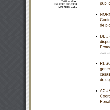
Teléfono/Fax:
publi
+52 (999) 930-0900
Extensión: 1151
NORM
Contr
de pl
DECRE
dispo
Prote
2015-01
RESOL
gener
casas
de ob
ACUER
Coord
Pena