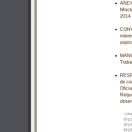
ANEXO
Misce
2014
CONVO
inter
aspir
MANUA
Traba
RESPU
de co
Ofic
Reque
obser
« Ant
20
|
39
|
58
|