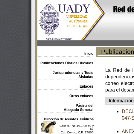
Publicacione
Inicio
Publicaciones Diarios Oficiales
La Red de In
Jurisprudencias y Tesis
dependencia
Aisladas
correo electr
Enlaces
para el desar
Otros enlaces
Información
Página del
Abogado General
DECL
047-
Dirección de Asuntos Jurídicos
Calle 57 No 491 A x 60 y
62
ANEXO
Col. Centro, C.P. 97000