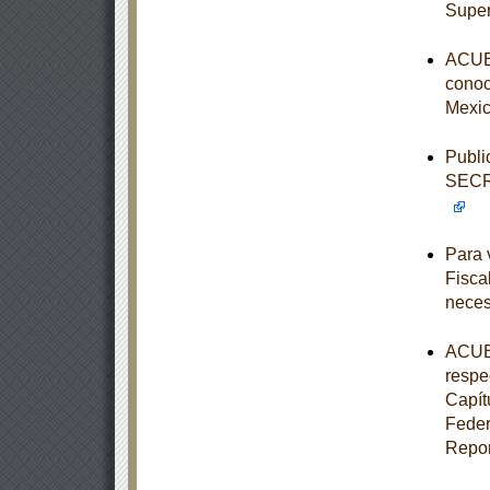
Super
ACUER
conoce
Mexic
Publi
SECR
Para 
Fisca
neces
ACUER
respe
Capít
Feder
Repor