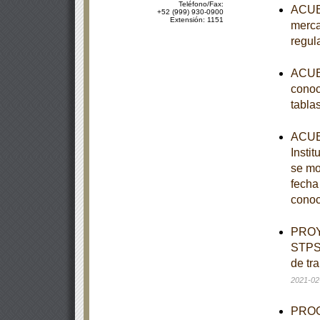
Teléfono/Fax:
ACUER
+52 (999) 930-0900
Extensión: 1151
merca
regul
ACUER
conoc
tabla
ACUER
Instit
se mo
fecha
conoc
PROY
STPS-
de tr
2021-02
PROGR