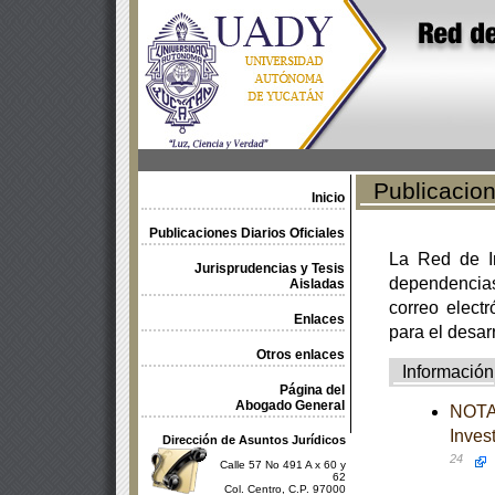
Publicacione
Inicio
Publicaciones Diarios Oficiales
La Red de In
Jurisprudencias y Tesis
dependencia
Aisladas
correo electr
Enlaces
para el desar
Otros enlaces
Información
Página del
Abogado General
NOTA 
Inves
Dirección de Asuntos Jurídicos
24
Calle 57 No 491 A x 60 y
62
Col. Centro, C.P. 97000