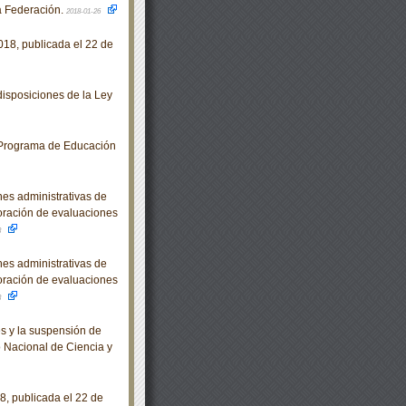
la Federación.
2018-01-26
18, publicada el 22 de
isposiciones de la Ley
 Programa de Educación
es administrativas de
loración de evaluaciones
3
es administrativas de
loración de evaluaciones
3
s y la suspensión de
o Nacional de Ciencia y
, publicada el 22 de