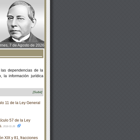
rnes, 7 de Agosto de 2026
 las dependencias de la
 la información jurídica
[Subir]
lo 11 de la Ley General
ículo 57 de la Ley
s.
2018-01-26
n XIX y 81, fracciones