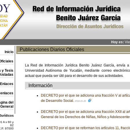
Hoy es:
Vie
Publicaciones Diarios Oficiales
Inicio
ficiales
La Red de Información Jurídica Benito Juárez García, envía a
 y Tesis
Universidad Autónoma de Yucatán, mediante correo electrónico,
Aisladas
actual que pueda ser útil para el desarrollo de sus actividades.
Enlaces
Información
 enlaces
DECRETO por el que se adiciona una fracción V al artícu
de Desarrollo Social.
2018-01-26
gina del
General
DECRETO por el que se adiciona una fracción XXII al art
Jurídicos
General de los Derechos de Niñas, Niños y Adolescente
1 A x 60 y
62
DECRETO por el que se reforman los artículos 11, fracció
C.P. 97000