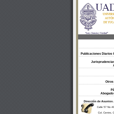
Publicaciones Diarios O
Jurisprudencias
Otros
Pá
Abogado 
Dirección de Asuntos 
Calle 57 No 49
Col. Centro, 