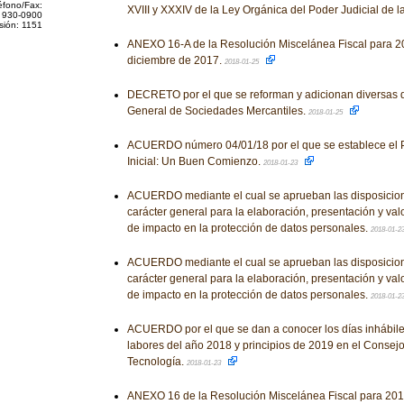
éfono/Fax:
XVIII y XXXIV de la Ley Orgánica del Poder Judicial de 
 930-0900
sión: 1151
ANEXO 16-A de la Resolución Miscelánea Fiscal para 20
diciembre de 2017.
2018-01-25
DECRETO por el que se reforman y adicionan diversas d
General de Sociedades Mercantiles.
2018-01-25
ACUERDO número 04/01/18 por el que se establece el
Inicial: Un Buen Comienzo.
2018-01-23
ACUERDO mediante el cual se aprueban las disposicion
carácter general para la elaboración, presentación y va
de impacto en la protección de datos personales.
2018-01-2
ACUERDO mediante el cual se aprueban las disposicion
carácter general para la elaboración, presentación y va
de impacto en la protección de datos personales.
2018-01-2
ACUERDO por el que se dan a conocer los días inhábile
labores del año 2018 y principios de 2019 en el Consej
Tecnología.
2018-01-23
ANEXO 16 de la Resolución Miscelánea Fiscal para 2018