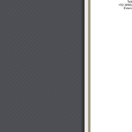
Tel
+52 (999)
Exten