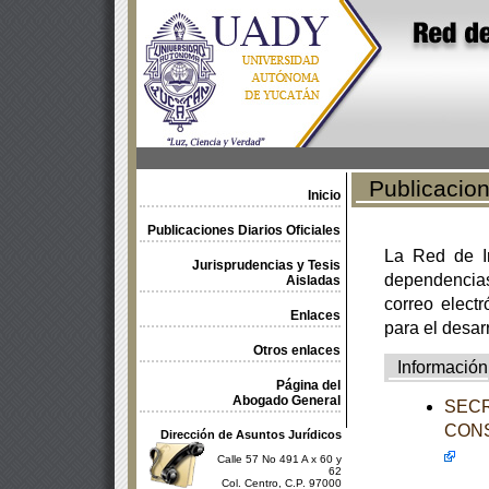
Publicacione
Inicio
Publicaciones Diarios Oficiales
La Red de In
Jurisprudencias y Tesis
dependencia
Aisladas
correo electr
Enlaces
para el desar
Otros enlaces
Información
Página del
Abogado General
SECR
CONS
Dirección de Asuntos Jurídicos
Calle 57 No 491 A x 60 y
62
Col. Centro, C.P. 97000