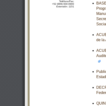
Teléfono/Fax:
BASES
+52 (999) 930-0900
Extensión: 1151
Progr
Manut
Secre
Socia
ACUER
de la
ACUER
Audit
Publi
Esta
DECRE
Feder
QUINT