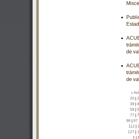
Misce
Publi
Esta
ACUER
trámi
de val
ACUER
trámi
de val
« Ant
20
|
39
|
58
|
77
|
96
|
97
112
|
127
|
|
1