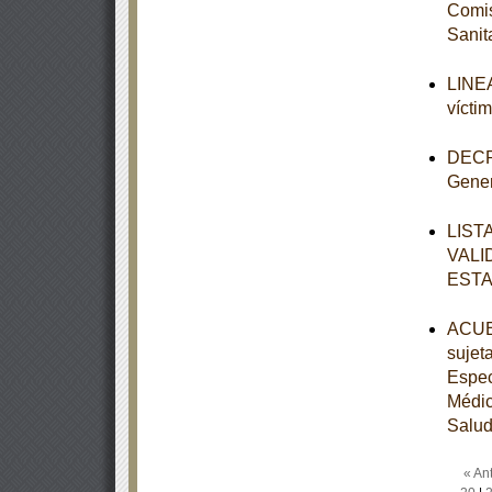
Comis
Sanit
LINEA
vícti
DECRE
Gener
LIST
VALI
ESTA
ACUER
sujet
Espec
Médic
Salud
« Ant