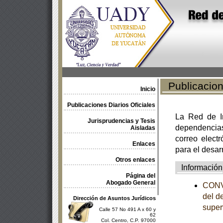
Publicacione
Inicio
Publicaciones Diarios Oficiales
La Red de In
Jurisprudencias y Tesis
dependencia
Aisladas
correo electr
Enlaces
para el desar
Otros enlaces
Información
Página del
Abogado General
CONVO
del d
Dirección de Asuntos Jurídicos
super
Calle 57 No 491 A x 60 y
62
Col. Centro, C.P. 97000