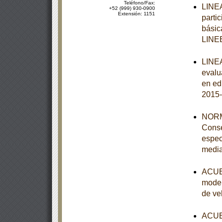
Teléfono/Fax:
LINEA
+52 (999) 930-0900
Extensión: 1151
parti
básic
LINE
LINEA
evalu
en ed
2015-
NORM
Conse
espec
media
ACUER
model
de ve
ACUER