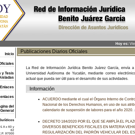
Hoy es:
Vie
Publicaciones Diarios Oficiales
Inicio
ficiales
La Red de Información Jurídica Benito Juárez García, envía a
 y Tesis
Universidad Autónoma de Yucatán, mediante correo electrónico,
Aisladas
actual que pueda ser útil para el desarrollo de sus actividades.
Enlaces
Información
 enlaces
ACUERDO mediante el cual el Órgano Interno de Contro
Nacional de los Derechos Humanos, en uso de sus atrib
gina del
calendario de suspensión de labores para el año 2020.
General
Jurídicos
DECRETO 184/2020 POR EL QUE SE AMPLÍA EL PLA
DIVERSOS BENEFICIOS FISCALES EN MATERIA VEHI
1 A x 60 y
62
REGULARIZACIÓN DEL PADRÓN VEHICULAR DEL E
C.P. 97000