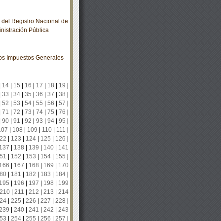
del Registro Nacional de
inistración Pública
los Impuestos Generales
|
14
|
15
|
16
|
17
|
18
|
19
|
|
33
|
34
|
35
|
36
|
37
|
38
|
|
52
|
53
|
54
|
55
|
56
|
57
|
|
71
|
72
|
73
|
74
|
75
|
76
|
|
90
|
91
|
92
|
93
|
94
|
95
|
107
|
108
|
109
|
110
|
111
|
22
|
123
|
124
|
125
|
126
|
137
|
138
|
139
|
140
|
141
51
|
152
|
153
|
154
|
155
|
166
|
167
|
168
|
169
|
170
80
|
181
|
182
|
183
|
184
|
195
|
196
|
197
|
198
|
199
210
|
211
|
212
|
213
|
214
24
|
225
|
226
|
227
|
228
|
239
|
240
|
241
|
242
|
243
53
|
254
|
255
|
256
|
257
|