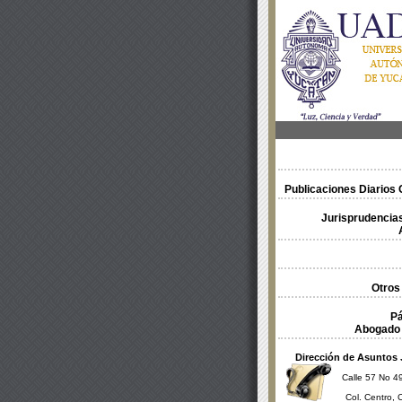
Publicaciones Diarios O
Jurisprudencias
Otros
Pá
Abogado 
Dirección de Asuntos 
Calle 57 No 49
Col. Centro, 