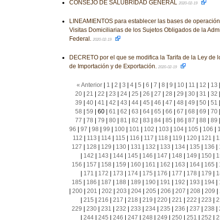
CONSEJO DE SALUBRIDAD GENERAL
2020-02-19
LINEAMIENTOS para establecer las bases de operación 
Visitas Domiciliarias de los Sujetos Obligados de la Adm
Federal.
2020-02-19
DECRETO por el que se modifica la Tarifa de la Ley de 
de Importación y de Exportación.
2020-02-19
« Anterior
|
1
|
2
|
3
|
4
|
5
|
6
|
7
|
8
|
9
|
10
|
11
|
12
|
13
20
|
21
|
22
|
23
|
24
|
25
|
26
|
27
|
28
|
29
|
30
|
31
|
32
39
|
40
|
41
|
42
|
43
|
44
|
45
|
46
|
47
|
48
|
49
|
50
|
51
58
|
59
|
60
|
61
|
62
|
63
|
64
|
65
|
66
|
67
|
68
|
69
|
70
77
|
78
|
79
|
80
|
81
|
82
|
83
|
84
|
85
|
86
|
87
|
88
|
89
96
|
97
|
98
|
99
|
100
|
101
|
102
|
103
|
104
|
105
|
106
|
112
|
113
|
114
|
115
|
116
|
117
|
118
|
119
|
120
|
121
|
1
127
|
128
|
129
|
130
|
131
|
132
|
133
|
134
|
135
|
136
|
|
142
|
143
|
144
|
145
|
146
|
147
|
148
|
149
|
150
|
1
156
|
157
|
158
|
159
|
160
|
161
|
162
|
163
|
164
|
165
|
|
171
|
172
|
173
|
174
|
175
|
176
|
177
|
178
|
179
|
1
185
|
186
|
187
|
188
|
189
|
190
|
191
|
192
|
193
|
194
|
|
200
|
201
|
202
|
203
|
204
|
205
|
206
|
207
|
208
|
209
|
|
215
|
216
|
217
|
218
|
219
|
220
|
221
|
222
|
223
|
2
229
|
230
|
231
|
232
|
233
|
234
|
235
|
236
|
237
|
238
|
|
244
|
245
|
246
|
247
|
248
|
249
|
250
|
251
|
252
|
2