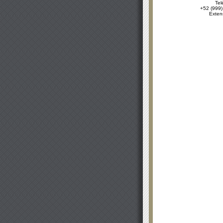
Tel
+52 (999)
Exten