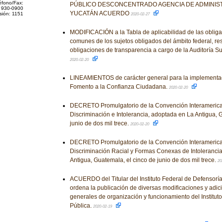
éfono/Fax:
PÚBLICO DESCONCENTRADO AGENCIA DE ADMINIST
 930-0900
YUCATÁN ACUERDO
sión: 1151
2020-02-27
MODIFICACIÓN a la Tabla de aplicabilidad de las obliga
comunes de los sujetos obligados del ámbito federal, re
obligaciones de transparencia a cargo de la Auditoría Su
2020-02-20
LINEAMIENTOS de carácter general para la implementac
Fomento a la Confianza Ciudadana.
2020-02-20
DECRETO Promulgatorio de la Convención Interamerica
Discriminación e Intolerancia, adoptada en La Antigua, 
junio de dos mil trece.
2020-02-20
DECRETO Promulgatorio de la Convención Interamerican
Discriminación Racial y Formas Conexas de Intoleranci
Antigua, Guatemala, el cinco de junio de dos mil trece.
20
ACUERDO del Titular del Instituto Federal de Defensoría
ordena la publicación de diversas modificaciones y adic
generales de organización y funcionamiento del Institut
Pública.
2020-02-19