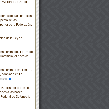
RACIÓN FISCAL DE
ciones de transparencia
specto de las
perior de la Federación.
ión de la Ley de
na contra toda Forma de
Guatemala, el cinco de
a contra el Racismo, la
a, adoptada en La
20-02-20
 Pública por el que se
iones a las bases
o Federal de Defensoría