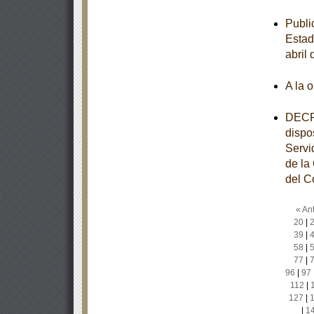
Publi
Estad
abril
A la 
DECRE
dispo
Servi
de la
del C
« Ant
20
|
39
|
58
|
77
|
96
|
97
112
|
127
|
|
1