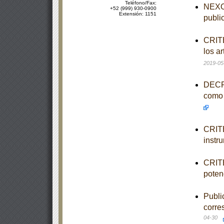
Teléfono/Fax:
NEXO 
+52 (999) 930-0900
Extensión: 1151
publi
CRITE
los a
2019-05
DECRE
como 
CRITE
instr
CRITE
poten
Publi
corre
04-30