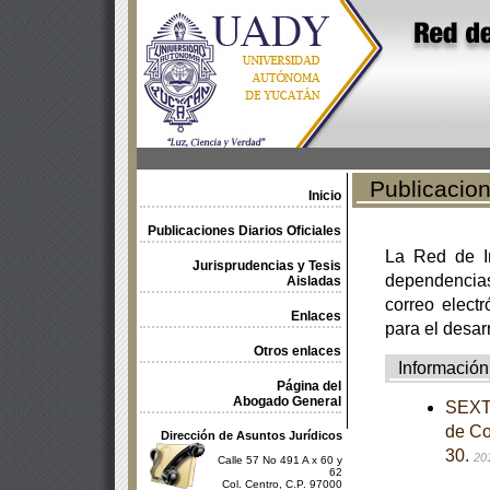
Publicacione
Inicio
Publicaciones Diarios Oficiales
La Red de In
Jurisprudencias y Tesis
dependencia
Aisladas
correo electr
Enlaces
para el desar
Otros enlaces
Información
Página del
Abogado General
SEXTA
de Co
Dirección de Asuntos Jurídicos
30.
20
Calle 57 No 491 A x 60 y
62
Col. Centro, C.P. 97000