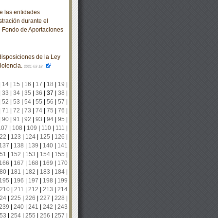
e las entidades
stración durante el
al Fondo de Aportaciones
isposiciones de la Ley
iolencia.
2021-03-18
|
14
|
15
|
16
|
17
|
18
|
19
|
|
33
|
34
|
35
|
36
|
37
|
38
|
|
52
|
53
|
54
|
55
|
56
|
57
|
|
71
|
72
|
73
|
74
|
75
|
76
|
|
90
|
91
|
92
|
93
|
94
|
95
|
107
|
108
|
109
|
110
|
111
|
22
|
123
|
124
|
125
|
126
|
137
|
138
|
139
|
140
|
141
51
|
152
|
153
|
154
|
155
|
166
|
167
|
168
|
169
|
170
80
|
181
|
182
|
183
|
184
|
195
|
196
|
197
|
198
|
199
210
|
211
|
212
|
213
|
214
24
|
225
|
226
|
227
|
228
|
239
|
240
|
241
|
242
|
243
53
|
254
|
255
|
256
|
257
|