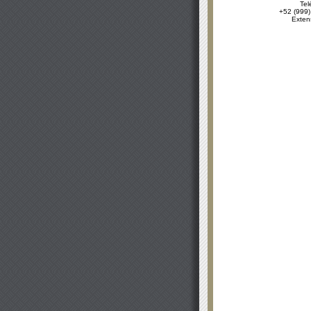
Tel
+52 (999)
Exten