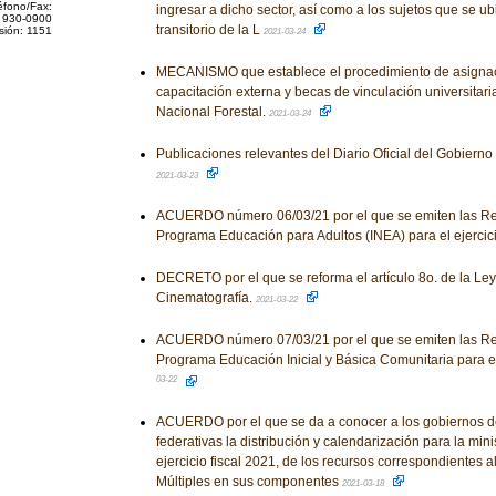
éfono/Fax:
ingresar a dicho sector, así como a los sujetos que se u
 930-0900
transitorio de la L
sión: 1151
2021-03-24
MECANISMO que establece el procedimiento de asigna
capacitación externa y becas de vinculación universitari
Nacional Forestal.
2021-03-24
Publicaciones relevantes del Diario Oficial del Gobiern
2021-03-23
ACUERDO número 06/03/21 por el que se emiten las Re
Programa Educación para Adultos (INEA) para el ejercici
DECRETO por el que se reforma el artículo 8o. de la Ley
Cinematografía.
2021-03-22
ACUERDO número 07/03/21 por el que se emiten las Re
Programa Educación Inicial y Básica Comunitaria para el 
03-22
ACUERDO por el que se da a conocer a los gobiernos d
federativas la distribución y calendarización para la mini
ejercicio fiscal 2021, de los recursos correspondientes 
Múltiples en sus componentes
2021-03-18