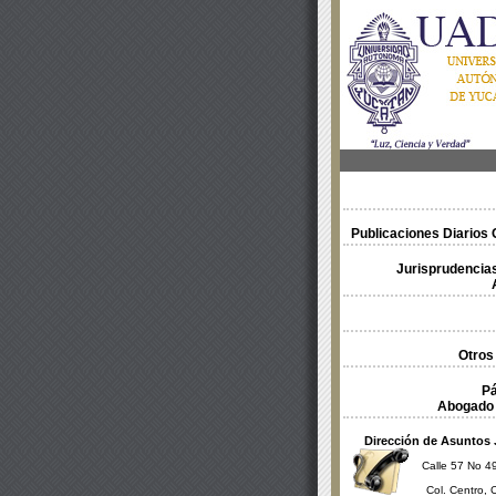
Publicaciones Diarios O
Jurisprudencias
Otros
Pá
Abogado 
Dirección de Asuntos 
Calle 57 No 49
Col. Centro, 