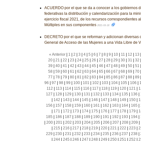
ACUERDO por el que se da a conocer a los gobiernos d
federativas la distribución y calendarización para la mini
ejercicio fiscal 2021, de los recursos correspondientes 
Múltiples en sus componentes
2021-03-18
DECRETO por el que se reforman y adicionan diversas d
General de Acceso de las Mujeres a una Vida Libre de V
« Anterior
|
1
|
2
|
3
|
4
|
5
|
6
|
7
|
8
|
9
|
10
|
11
|
12
|
13
20
|
21
|
22
|
23
|
24
|
25
|
26
|
27
|
28
|
29
|
30
|
31
|
32
39
|
40
|
41
|
42
|
43
|
44
|
45
|
46
|
47
|
48
|
49
|
50
|
51
58
|
59
|
60
|
61
|
62
|
63
|
64
|
65
|
66
|
67
|
68
|
69
|
70
77
|
78
|
79
|
80
|
81
|
82
|
83
|
84
|
85
|
86
|
87
|
88
|
89
96
|
97
|
98
|
99
|
100
|
101
|
102
|
103
|
104
|
105
|
106
|
112
|
113
|
114
|
115
|
116
|
117
|
118
|
119
|
120
|
121
|
1
127
|
128
|
129
|
130
|
131
|
132
|
133
|
134
|
135
|
136
|
|
142
|
143
|
144
|
145
|
146
|
147
|
148
|
149
|
150
|
1
156
|
157
|
158
|
159
|
160
|
161
|
162
|
163
|
164
|
165
|
|
171
|
172
|
173
|
174
|
175
|
176
|
177
|
178
|
179
|
1
185
|
186
|
187
|
188
|
189
|
190
|
191
|
192
|
193
|
194
|
|
200
|
201
|
202
|
203
|
204
|
205
|
206
|
207
|
208
|
209
|
|
215
|
216
|
217
|
218
|
219
|
220
|
221
|
222
|
223
|
2
229
|
230
|
231
|
232
|
233
|
234
|
235
|
236
|
237
|
238
|
|
244
|
245
|
246
|
247
|
248
|
249
|
250
|
251
|
252
|
2