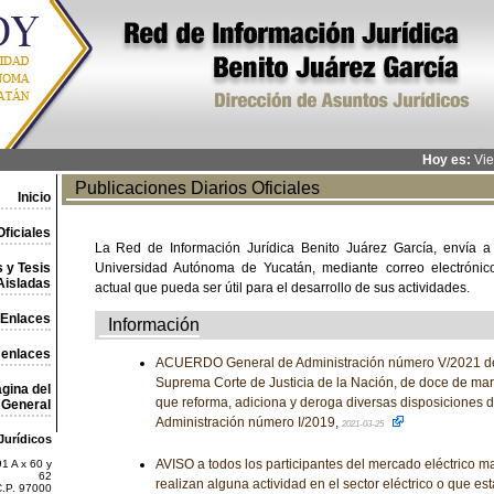
Hoy es:
Vie
Publicaciones Diarios Oficiales
Inicio
ficiales
La Red de Información Jurídica Benito Juárez García, envía a
 y Tesis
Universidad Autónoma de Yucatán, mediante correo electrónico,
Aisladas
actual que pueda ser útil para el desarrollo de sus actividades.
Enlaces
Información
 enlaces
ACUERDO General de Administración número V/2021 del
Suprema Corte de Justicia de la Nación, de doce de marz
gina del
que reforma, adiciona y deroga diversas disposiciones 
General
Administración número I/2019,
2021-03-25
Jurídicos
AVISO a todos los participantes del mercado eléctrico ma
1 A x 60 y
62
realizan alguna actividad en el sector eléctrico o que es
C.P. 97000