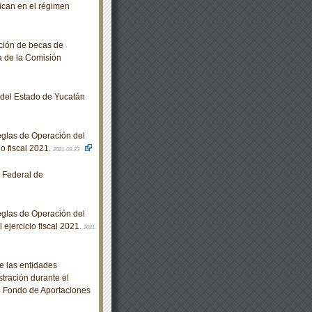
bican en el régimen
ción de becas de
a de la Comisión
o del Estado de Yucatán
glas de Operación del
o fiscal 2021.
2021-03-23
 Federal de
glas de Operación del
ejercicio fiscal 2021.
2021-
e las entidades
stración durante el
al Fondo de Aportaciones