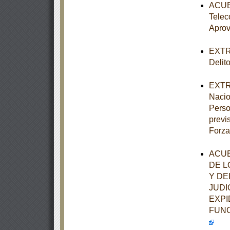
ACUER
Telec
Aprov
EXTRA
Delit
EXTRA
Nacio
Perso
previ
Forza
ACUE
DE L
Y DE
JUDI
EXPI
FUNC