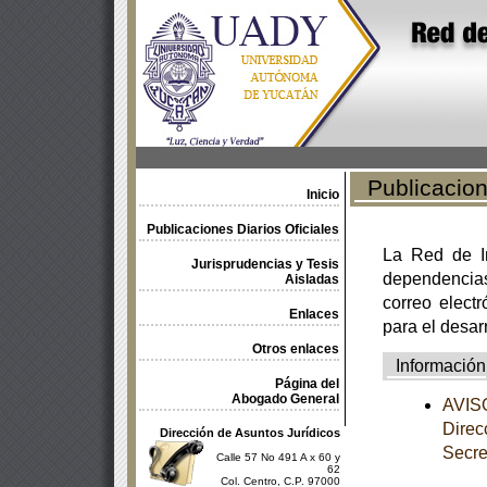
Publicacione
Inicio
Publicaciones Diarios Oficiales
La Red de In
Jurisprudencias y Tesis
dependencia
Aisladas
correo electr
Enlaces
para el desar
Otros enlaces
Información
Página del
Abogado General
AVISO
Direc
Dirección de Asuntos Jurídicos
Secre
Calle 57 No 491 A x 60 y
62
Col. Centro, C.P. 97000