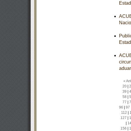
Estad
ACUER
Nacio
Publi
Estad
ACUER
circun
aduan
« Ant
20
|
39
|
58
|
77
|
96
|
97
112
|
127
|
|
1
156
|