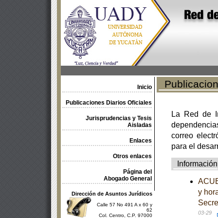
Publicacione
Inicio
Publicaciones Diarios Oficiales
La Red de In
Jurisprudencias y Tesis
dependencia
Aisladas
correo electr
Enlaces
para el desar
Otros enlaces
Información
Página del
Abogado General
ACUER
y hor
Dirección de Asuntos Jurídicos
Secre
Calle 57 No 491 A x 60 y
62
03-29
Col. Centro, C.P. 97000