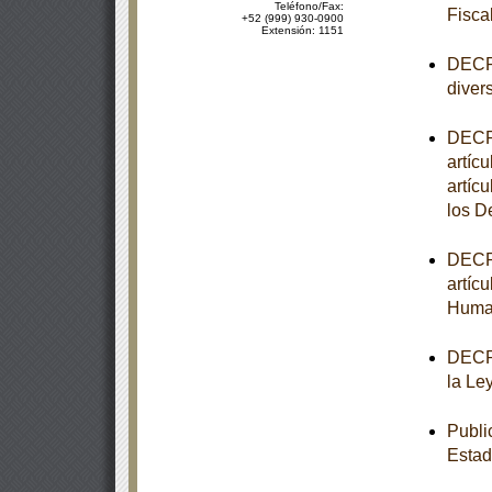
Teléfono/Fax:
Fisca
+52 (999) 930-0900
Extensión: 1151
DECRE
diver
DECRE
artícu
artíc
los 
DECRE
artíc
Huma
DECRE
la Le
Publi
Estad