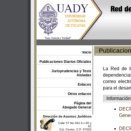
Publicacione
Inicio
Publicaciones Diarios Oficiales
La Red de In
Jurisprudencias y Tesis
dependencia
Aisladas
correo electr
Enlaces
para el desar
Otros enlaces
Información
Página del
Abogado General
DECRE
Gener
Dirección de Asuntos Jurídicos
Calle 57 No 491 A x 60 y
62
DECRE
Col. Centro, C.P. 97000