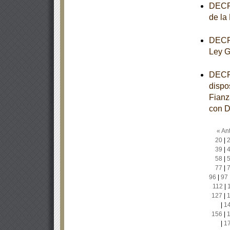
DECRE
de la
DECRE
Ley G
DECRE
dispo
Fianz
con D
« Ant
20
|
39
|
58
|
77
|
96
|
97
112
|
127
|
|
1
156
|
|
1