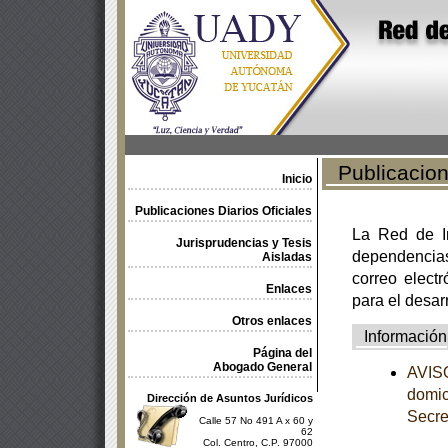
Publicacione
Inicio
Publicaciones Diarios Oficiales
La Red de In
Jurisprudencias y Tesis
dependencia
Aisladas
correo electr
Enlaces
para el desar
Otros enlaces
Información
Página del
Abogado General
AVISO
domic
Dirección de Asuntos Jurídicos
Secre
Calle 57 No 491 A x 60 y
62
Col. Centro, C.P. 97000