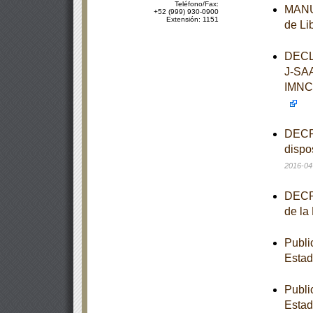
Teléfono/Fax:
MANUA
+52 (999) 930-0900
Extensión: 1151
de Li
DECL
J-SA
IMNC
DECRE
dispo
2016-04
DECRE
de la
Publi
Estad
Publi
Estad