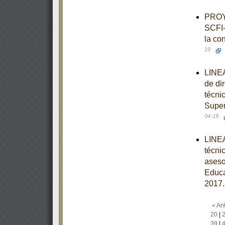
PROY
SCFI-
la co
19
LINEA
de di
técni
Super
04-19
LINEA
técni
aseso
Educa
2017.
« Ant
20
|
39
|