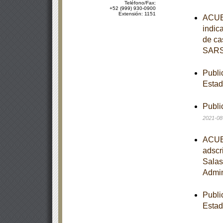
Teléfono/Fax:
+52 (999) 930-0900
Extensión: 1151
ACUER
indic
de ca
SARS
Publi
Estad
Publi
2021-08
ACUER
adscr
Salas
Admin
Publi
Estad