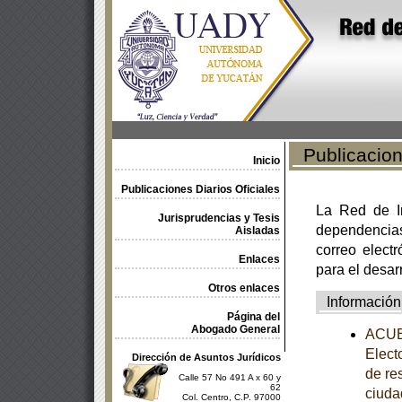
Publicacione
Inicio
Publicaciones Diarios Oficiales
La Red de In
Jurisprudencias y Tesis
dependencia
Aisladas
correo electr
Enlaces
para el desar
Otros enlaces
Información
Página del
Abogado General
ACUER
Electo
Dirección de Asuntos Jurídicos
de re
Calle 57 No 491 A x 60 y
62
ciuda
Col. Centro, C.P. 97000