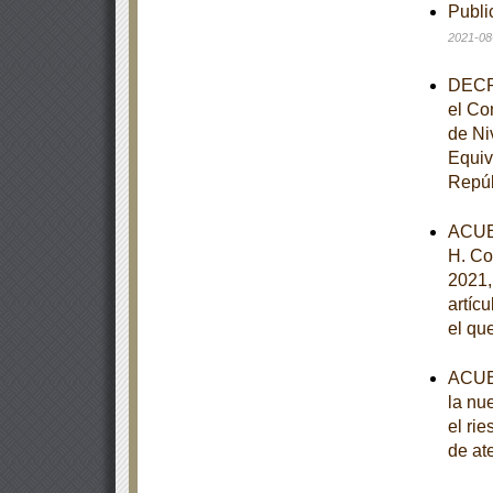
Publi
2021-08
DECRE
el Co
de Ni
Equiv
Repúb
ACUE
H. Co
2021, 
artíc
el qu
ACUER
la nu
el ri
de at