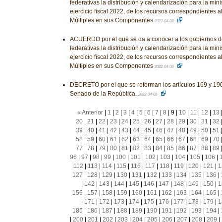
federativas la distribución y calendarización para la mini
ejercicio fiscal 2022, de los recursos correspondientes 
Múltiples en sus Componentes
2022-04-08
ACUERDO por el que se da a conocer a los gobiernos d
federativas la distribución y calendarización para la mini
ejercicio fiscal 2022, de los recursos correspondientes 
Múltiples en sus Componentes
2022-04-08
DECRETO por el que se reforman los artículos 169 y 19
Senado de la República.
2022-04-08
« Anterior
|
1
|
2
|
3
|
4
|
5
|
6
|
7
|
8
|
9
|
10
|
11
|
12
|
13
20
|
21
|
22
|
23
|
24
|
25
|
26
|
27
|
28
|
29
|
30
|
31
|
32
39
|
40
|
41
|
42
|
43
|
44
|
45
|
46
|
47
|
48
|
49
|
50
|
51
58
|
59
|
60
|
61
|
62
|
63
|
64
|
65
|
66
|
67
|
68
|
69
|
70
77
|
78
|
79
|
80
|
81
|
82
|
83
|
84
|
85
|
86
|
87
|
88
|
89
96
|
97
|
98
|
99
|
100
|
101
|
102
|
103
|
104
|
105
|
106
|
112
|
113
|
114
|
115
|
116
|
117
|
118
|
119
|
120
|
121
|
1
127
|
128
|
129
|
130
|
131
|
132
|
133
|
134
|
135
|
136
|
|
142
|
143
|
144
|
145
|
146
|
147
|
148
|
149
|
150
|
1
156
|
157
|
158
|
159
|
160
|
161
|
162
|
163
|
164
|
165
|
|
171
|
172
|
173
|
174
|
175
|
176
|
177
|
178
|
179
|
1
185
|
186
|
187
|
188
|
189
|
190
|
191
|
192
|
193
|
194
|
|
200
|
201
|
202
|
203
|
204
|
205
|
206
|
207
|
208
|
209
|