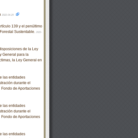
ón
2022-04-29
tículo 139 y el penúltimo
 Forestal Sustentable.
2022-
isposiciones de la Ley
ey General para la
ctimas, la Ley General en
e las entidades
stración durante el
al Fondo de Aportaciones
e las entidades
stración durante el
al Fondo de Aportaciones
e las entidades