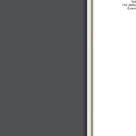
Tel
+52 (999)
Exten