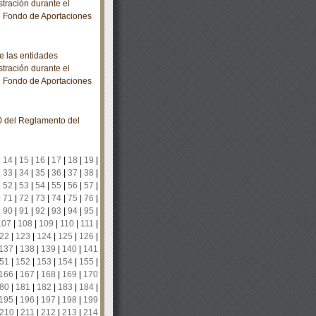
stración durante el
al Fondo de Aportaciones
e las entidades
stración durante el
al Fondo de Aportaciones
0 del Reglamento del
|
14
|
15
|
16
|
17
|
18
|
19
|
|
33
|
34
|
35
|
36
|
37
|
38
|
|
52
|
53
|
54
|
55
|
56
|
57
|
|
71
|
72
|
73
|
74
|
75
|
76
|
|
90
|
91
|
92
|
93
|
94
|
95
|
107
|
108
|
109
|
110
|
111
|
22
|
123
|
124
|
125
|
126
|
137
|
138
|
139
|
140
|
141
51
|
152
|
153
|
154
|
155
|
166
|
167
|
168
|
169
|
170
80
|
181
|
182
|
183
|
184
|
195
|
196
|
197
|
198
|
199
210
|
211
|
212
|
213
|
214