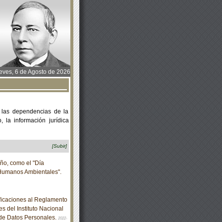
ves, 6 de Agosto de 2026
 las dependencias de la
 la información jurídica
[Subir]
ño, como el "Día
Humanos Ambientales".
icaciones al Reglamento
 del Instituto Nacional
 de Datos Personales.
2022-