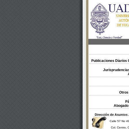
Publicaciones Diarios O
Jurisprudencias
Otros
Pá
Abogado 
Dirección de Asuntos 
Calle 57 No 49
Col. Centro, 