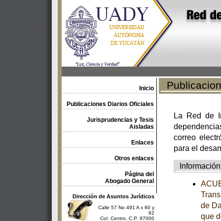
Publicacione
Inicio
Publicaciones Diarios Oficiales
La Red de In
Jurisprudencias y Tesis
dependencia
Aisladas
correo electr
Enlaces
para el desar
Otros enlaces
Información
Página del
Abogado General
ACUER
Trans
Dirección de Asuntos Jurídicos
de Da
Calle 57 No 491 A x 60 y
62
que d
Col. Centro, C.P. 97000