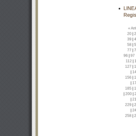
LINEA
Regis
« Ant
20
|
39
|
58
|
77
|
96
|
97
112
|
127
|
|
1
156
|
|
1
185
|
|
200
|
|
2
229
|
|
2
258
|