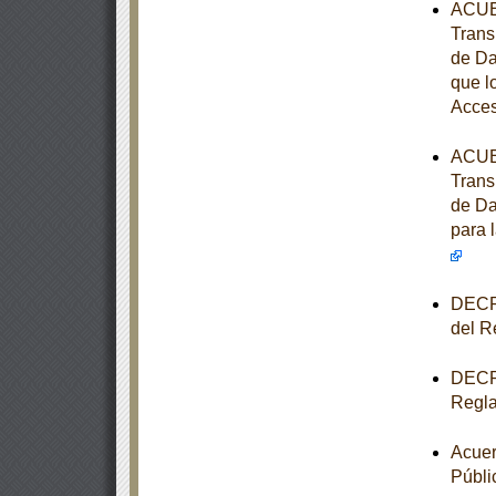
ACUER
Trans
de Da
que l
Acces
ACUER
Trans
de Da
para 
DECRE
del R
DECRE
Regla
Acuer
Públi