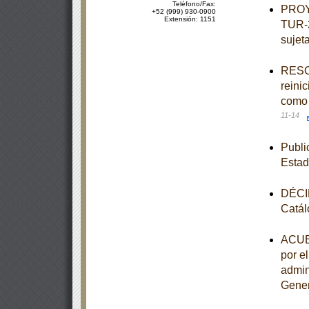
Teléfono/Fax:
PROY
+52 (999) 930-0900
Extensión: 1151
TUR-2
sujeta
RESOL
reini
como 
11-14
Publi
Estad
DÉCIM
Catál
ACUER
por e
admin
Gener