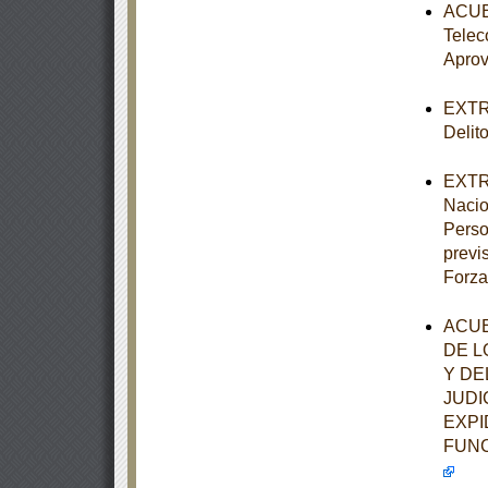
ACUER
Telec
Aprov
EXTRA
Delit
EXTRA
Nacio
Perso
previ
Forza
ACUE
DE L
Y DE
JUDI
EXPI
FUNC