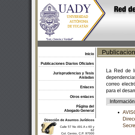
Publicacione
Inicio
Publicaciones Diarios Oficiales
La Red de In
Jurisprudencias y Tesis
dependencia
Aisladas
correo electr
Enlaces
para el desar
Otros enlaces
Información
Página del
Abogado General
AVISO
Direc
Dirección de Asuntos Jurídicos
Secre
Calle 57 No 491 A x 60 y
62
Col. Centro, C.P. 97000