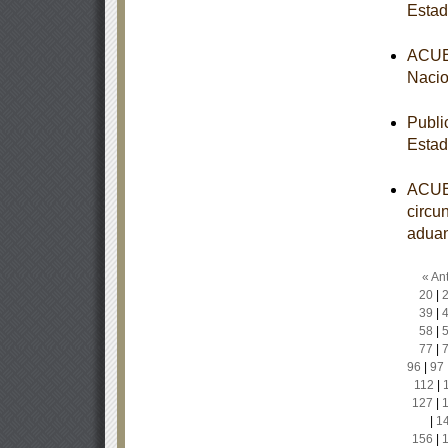
Estad
ACUER
Nacio
Publi
Estad
ACUER
circun
aduan
« Ant
20
|
39
|
58
|
77
|
96
|
97
112
|
127
|
|
1
156
|