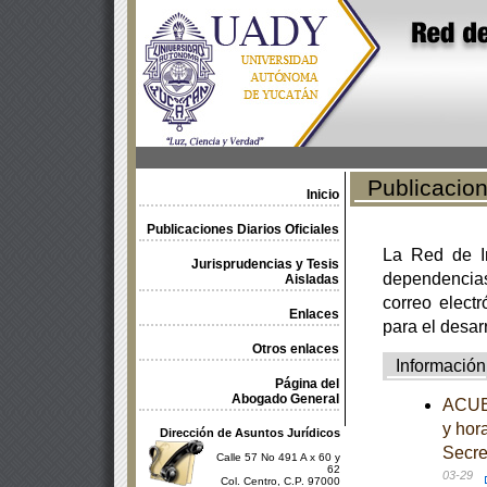
Publicacione
Inicio
Publicaciones Diarios Oficiales
La Red de In
Jurisprudencias y Tesis
dependencia
Aisladas
correo electr
Enlaces
para el desar
Otros enlaces
Información
Página del
Abogado General
ACUER
y hor
Dirección de Asuntos Jurídicos
Secre
Calle 57 No 491 A x 60 y
62
03-29
Col. Centro, C.P. 97000