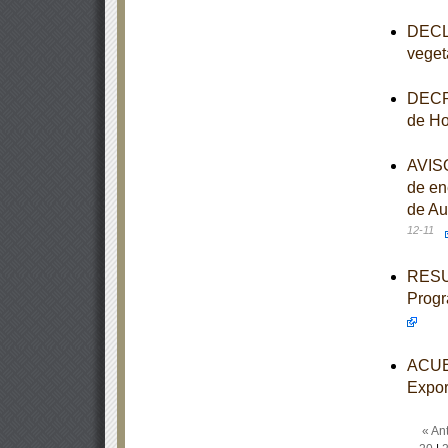
DECLA
veget
DECRE
de Ho
AVISO
de en
de Au
12-11
RESUL
Progr
ACUER
Expor
« Ant