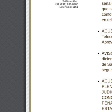
Teléfono/Fax:
señal
+52 (999) 930-0900
Extensión: 1151
que s
confo
en re
ACUER
Telec
Aprov
AVISO
dicie
de Sa
segun
ACUE
PLEN
JUDI
CONC
PENA
ESTA