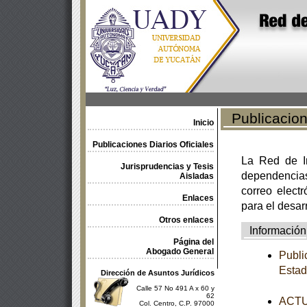
Publicacione
Inicio
Publicaciones Diarios Oficiales
La Red de In
Jurisprudencias y Tesis
dependencia
Aisladas
correo electr
Enlaces
para el desar
Otros enlaces
Información
Página del
Abogado General
Publi
Esta
Dirección de Asuntos Jurídicos
Calle 57 No 491 A x 60 y
62
ACTUA
Col. Centro, C.P. 97000