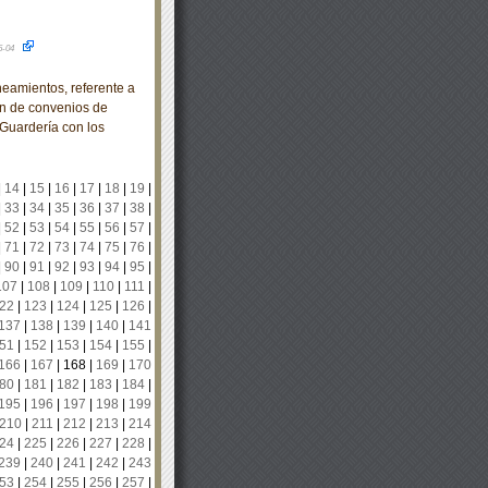
5-04
mientos, referente a
ón de convenios de
 Guardería con los
|
14
|
15
|
16
|
17
|
18
|
19
|
|
33
|
34
|
35
|
36
|
37
|
38
|
|
52
|
53
|
54
|
55
|
56
|
57
|
|
71
|
72
|
73
|
74
|
75
|
76
|
|
90
|
91
|
92
|
93
|
94
|
95
|
107
|
108
|
109
|
110
|
111
|
22
|
123
|
124
|
125
|
126
|
137
|
138
|
139
|
140
|
141
51
|
152
|
153
|
154
|
155
|
166
|
167
|
168
|
169
|
170
80
|
181
|
182
|
183
|
184
|
195
|
196
|
197
|
198
|
199
210
|
211
|
212
|
213
|
214
24
|
225
|
226
|
227
|
228
|
239
|
240
|
241
|
242
|
243
53
|
254
|
255
|
256
|
257
|