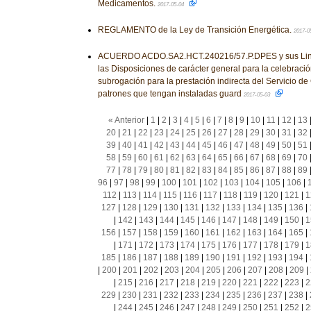
Medicamentos.
2017-05-04
REGLAMENTO de la Ley de Transición Energética.
2017-0
ACUERDO ACDO.SA2.HCT.240216/57.P.DPES y sus Linea
las Disposiciones de carácter general para la celebraci
subrogación para la prestación indirecta del Servicio de
patrones que tengan instaladas guard
2017-05-03
« Anterior
|
1
|
2
|
3
|
4
|
5
|
6
|
7
|
8
|
9
|
10
|
11
|
12
|
13
20
|
21
|
22
|
23
|
24
|
25
|
26
|
27
|
28
|
29
|
30
|
31
|
32
39
|
40
|
41
|
42
|
43
|
44
|
45
|
46
|
47
|
48
|
49
|
50
|
51
58
|
59
|
60
|
61
|
62
|
63
|
64
|
65
|
66
|
67
|
68
|
69
|
70
77
|
78
|
79
|
80
|
81
|
82
|
83
|
84
|
85
|
86
|
87
|
88
|
89
96
|
97
|
98
|
99
|
100
|
101
|
102
|
103
|
104
|
105
|
106
|
112
|
113
|
114
|
115
|
116
|
117
|
118
|
119
|
120
|
121
|
1
127
|
128
|
129
|
130
|
131
|
132
|
133
|
134
|
135
|
136
|
|
142
|
143
|
144
|
145
|
146
|
147
|
148
|
149
|
150
|
1
156
|
157
|
158
|
159
|
160
|
161
|
162
|
163
|
164
|
165
|
|
171
|
172
|
173
|
174
|
175
|
176
|
177
|
178
|
179
|
1
185
|
186
|
187
|
188
|
189
|
190
|
191
|
192
|
193
|
194
|
|
200
|
201
|
202
|
203
|
204
|
205
|
206
|
207
|
208
|
209
|
|
215
|
216
|
217
|
218
|
219
|
220
|
221
|
222
|
223
|
2
229
|
230
|
231
|
232
|
233
|
234
|
235
|
236
|
237
|
238
|
|
244
|
245
|
246
|
247
|
248
|
249
|
250
|
251
|
252
|
2