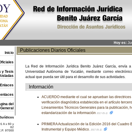
Hoy es:
Jue
Publicaciones Diarios Oficiales
Inicio
ficiales
La Red de Información Jurídica Benito Juárez García, envía a
 y Tesis
Universidad Autónoma de Yucatán, mediante correo electrónico,
Aisladas
actual que pueda ser útil para el desarrollo de sus actividades.
Enlaces
Información
 enlaces
ACUERDO mediante el cual se aprueban las directrices p
verificación diagnóstica establecida en el artículo tercero
gina del
Lineamientos Técnicos Generales para la publicación, 
General
estandarización de la información
2017-05-11
Jurídicos
PRIMERA Actualización de la Edición 2016 del Cuadro B
1 A x 60 y
62
Instrumental y Equipo Médico.
2017-05-11
C.P. 97000