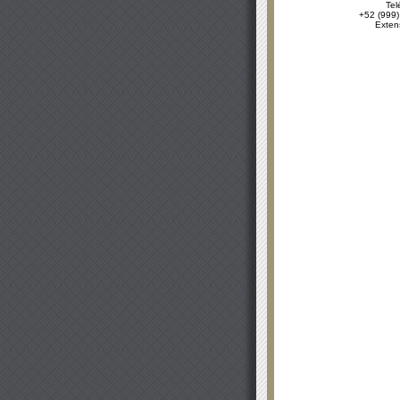
Tel
+52 (999)
Exten