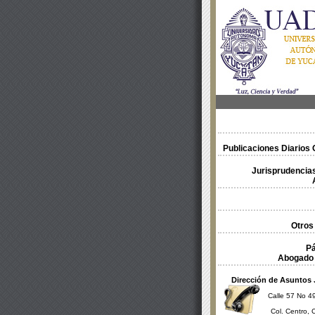
Publicaciones Diarios O
Jurisprudencias
Otros
Pá
Abogado 
Dirección de Asuntos 
Calle 57 No 49
Col. Centro, 