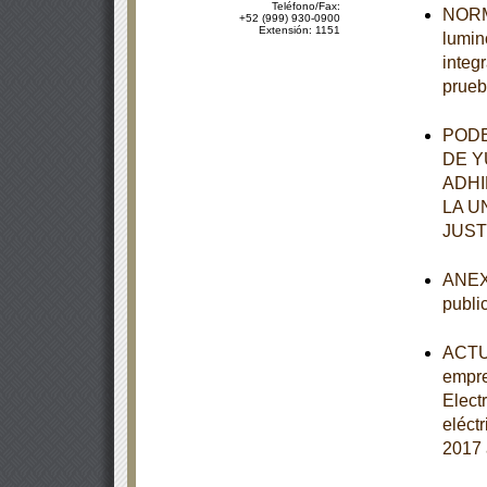
Teléfono/Fax:
NORMA
+52 (999) 930-0900
Extensión: 1151
lumin
integ
prueb
PODE
DE Y
ADHI
LA U
JUST
ANEXO
publi
ACTUA
empre
Elect
eléct
2017 