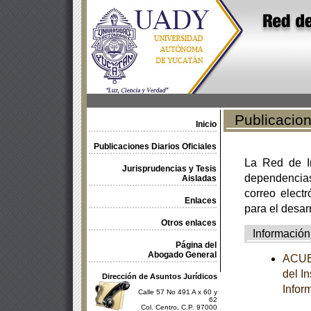
Publicacione
Inicio
Publicaciones Diarios Oficiales
La Red de In
Jurisprudencias y Tesis
dependencia
Aisladas
correo electr
Enlaces
para el desar
Otros enlaces
Información
Página del
Abogado General
ACUER
del I
Dirección de Asuntos Jurídicos
Infor
Calle 57 No 491 A x 60 y
62
Col. Centro, C.P. 97000