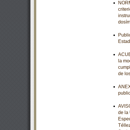
NORMA
crite
instr
dosím
Publi
Estad
ACUER
la mod
cumpl
de lo
ANEXO
publi
AVISO
de la
Espec
Télle