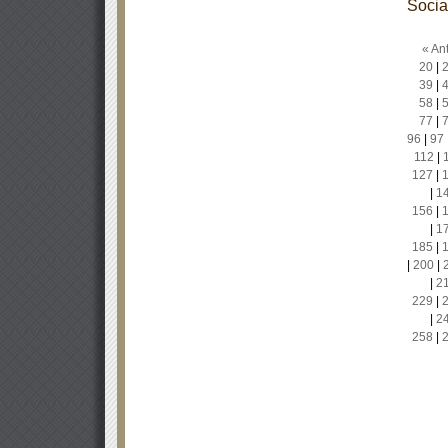
Socia
« Ant
20
|
39
|
58
|
77
|
96
|
97
112
|
127
|
|
1
156
|
|
1
185
|
|
200
|
|
2
229
|
|
2
258
|