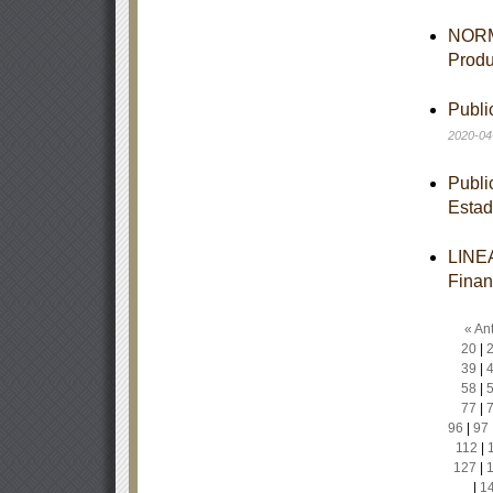
NORM
Produ
Publi
2020-04
Publi
Estad
LINEA
Finan
« Ant
20
|
39
|
58
|
77
|
96
|
97
112
|
127
|
|
1