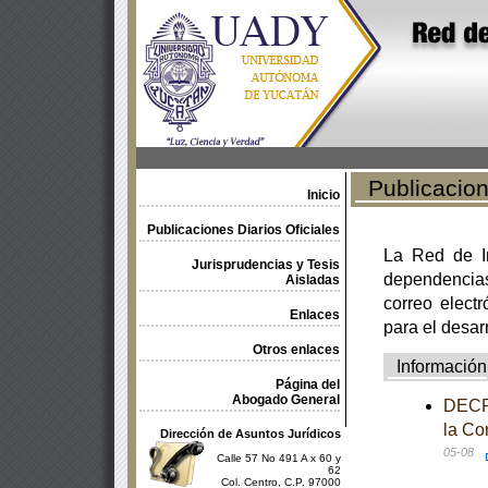
Publicacione
Inicio
Publicaciones Diarios Oficiales
La Red de In
Jurisprudencias y Tesis
dependencia
Aisladas
correo electr
Enlaces
para el desar
Otros enlaces
Información
Página del
Abogado General
DECRE
la Co
Dirección de Asuntos Jurídicos
05-08
Calle 57 No 491 A x 60 y
62
Col. Centro, C.P. 97000