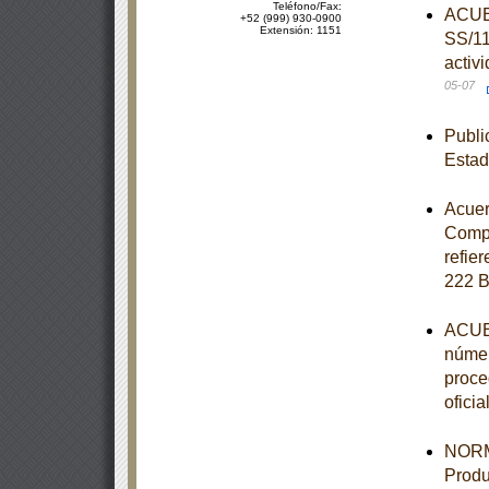
Teléfono/Fax:
ACUER
+52 (999) 930-0900
Extensión: 1151
SS/11
activ
05-07
Publi
Estad
Acuer
Compe
refier
222 B
ACUER
númer
proce
oficia
NORM
Produ