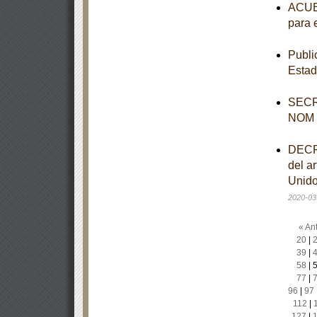
ACUER
para 
Publi
Estad
SECR
NOM
DECRE
del ar
Unido
2020-03
« Ant
20
|
39
|
58
|
77
|
96
|
97
112
|
127
|