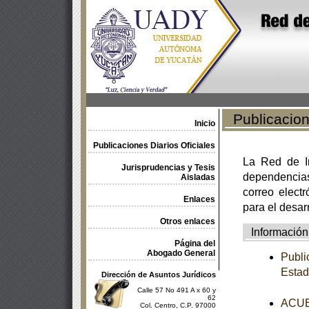
Publicacione
Inicio
Publicaciones Diarios Oficiales
La Red de In
Jurisprudencias y Tesis
dependencia
Aisladas
correo electr
Enlaces
para el desar
Otros enlaces
Información
Página del
Abogado General
Publi
Estad
Dirección de Asuntos Jurídicos
Calle 57 No 491 A x 60 y
62
ACUER
Col. Centro, C.P. 97000