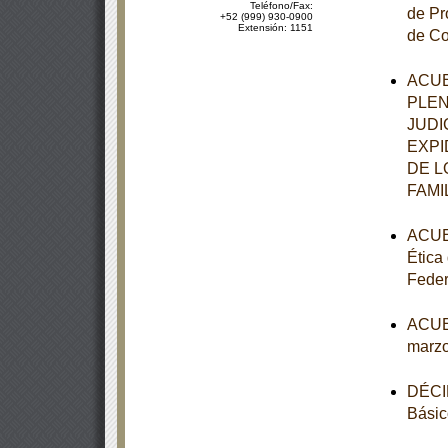
Teléfono/Fax:
de Pr
+52 (999) 930-0900
Extensión: 1151
de Co
ACUE
PLEN
JUDI
EXPI
DE L
FAMI
ACUER
Ética
Feder
ACUER
marzo
DÉCIM
Básic