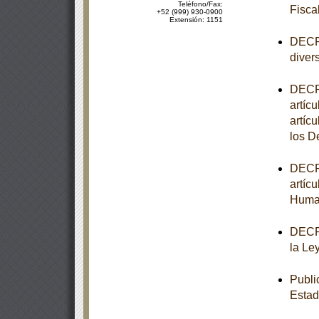
Teléfono/Fax:
Fisca
+52 (999) 930-0900
Extensión: 1151
DECRE
diver
DECRE
artícu
artíc
los 
DECRE
artíc
Huma
DECRE
la Le
Publi
Estad