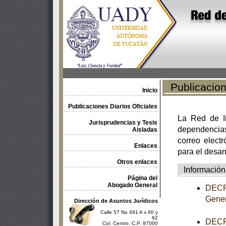
Publicacione
Inicio
Publicaciones Diarios Oficiales
La Red de In
Jurisprudencias y Tesis
dependencia
Aisladas
correo electr
Enlaces
para el desar
Otros enlaces
Información
Página del
Abogado General
DECRE
Gener
Dirección de Asuntos Jurídicos
Calle 57 No 491 A x 60 y
62
DECRE
Col. Centro, C.P. 97000