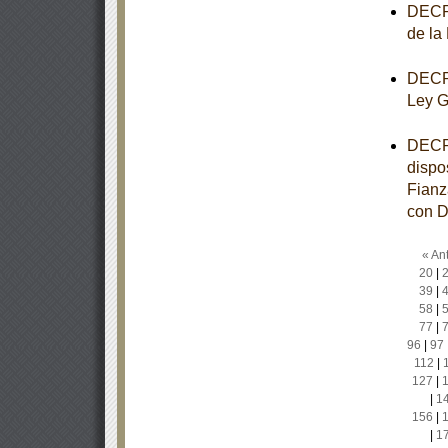
DECRE
de la
DECRE
Ley G
DECRE
dispo
Fianz
con D
« Ant
20
|
39
|
58
|
77
|
96
|
97
112
|
127
|
|
1
156
|
|
1