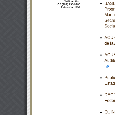
Teléfono/Fax:
BASES
+52 (999) 930-0900
Extensión: 1151
Progr
Manut
Secre
Socia
ACUER
de la
ACUER
Audit
Publi
Esta
DECRE
Feder
QUINT