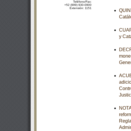
Teléfono/Fax:
+52 (999) 930-0900
Extensión: 1151
QUINT
Catál
CUART
y Cat
DECRE
moned
Gener
ACUER
adici
Contr
Justic
NOTA 
refor
Regla
Admin