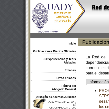
Publicacione
Inicio
Publicaciones Diarios Oficiales
La Red de In
Jurisprudencias y Tesis
dependencia
Aisladas
correo electr
Enlaces
para el desar
Otros enlaces
Información
Página del
Abogado General
PROY
STPS-
Dirección de Asuntos Jurídicos
desar
Calle 57 No 491 A x 60 y
62
los c
Col. Centro, C.P. 97000