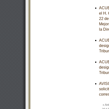
ACUE
el H.
22 de
Mejor
la Di
ACUER
desig
Tribu
ACUER
desig
Tribu
AVISO
solic
corre
« Ant