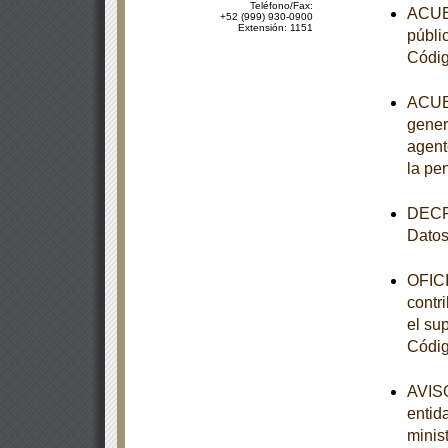
Teléfono/Fax:
ACUER
+52 (999) 930-0900
Extensión: 1151
públi
Códig
ACUER
gener
agent
la pe
DECRE
Datos
OFICI
contr
el sup
Códig
AVISO
entid
minist