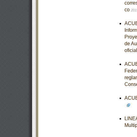
corre
co
201
ACUER
Infor
Proye
de Au
oficia
ACUER
Feder
regla
Cons
ACUER
LINEA
Multi