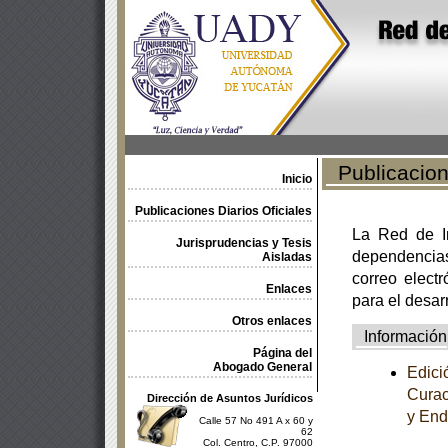
Publicacione
Inicio
Publicaciones Diarios Oficiales
La Red de In
Jurisprudencias y Tesis
dependencia
Aisladas
correo electr
Enlaces
para el desar
Otros enlaces
Información
Página del
Abogado General
Edici
Curac
Dirección de Asuntos Jurídicos
y End
Calle 57 No 491 A x 60 y
62
Col. Centro, C.P. 97000