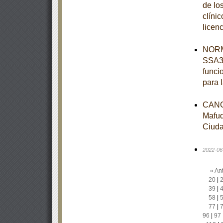
de lo
clínic
licen
NORM
SSA3-
funci
para 
CANC
Mafud
Ciuda
2022-06
« Ant
20
|
39
|
58
|
77
|
96
|
97