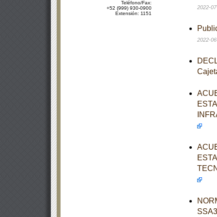
Teléfono/Fax:
2022-07
+52 (999) 930-0900
Extensión: 1151
Publi
2022-06
DECLA
Cajet
ACUE
ESTA
INFR
ACUE
ESTA
TECN
NORM
SSA3-