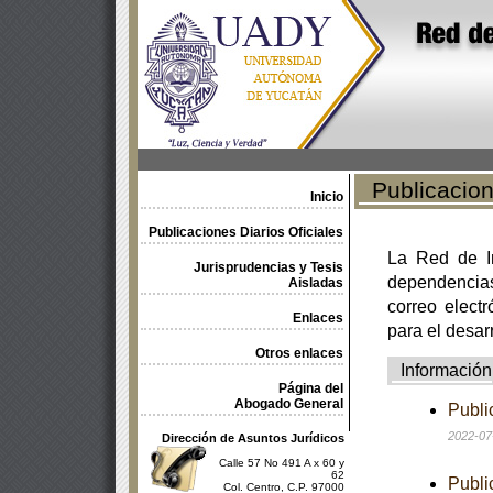
Publicacione
Inicio
Publicaciones Diarios Oficiales
La Red de In
Jurisprudencias y Tesis
dependencia
Aisladas
correo electr
Enlaces
para el desar
Otros enlaces
Información
Página del
Abogado General
Publi
2022-07
Dirección de Asuntos Jurídicos
Calle 57 No 491 A x 60 y
62
Publi
Col. Centro, C.P. 97000